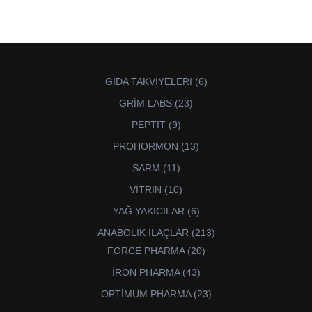
6
GIDA TAKVİYELERİ
6
ürün
23
GRİM LABS
23
ürün
9
PEPTİT
9
ürün
13
PROHORMON
13
ürün
11
SARM
11
ürün
10
VİTRİN
10
ürün
6
YAĞ YAKICILAR
6
ürün
213
ANABOLİK İLAÇLAR
213
ürün
20
FORCE PHARMA
20
ürün
43
İRON PHARMA
43
ürün
23
OPTİMUM PHARMA
23
ürün