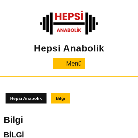
İçeriğe
geç
Hepsi Anabolik
Menü
Menü
Hepsi Anabolik
Bilgi
Bilgi
BİLGİ