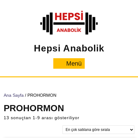
İçeriğe
geç
Hepsi Anabolik
Menü
Menü
Ana Sayfa
/ PROHORMON
PROHORMON
Popülerliğe
13 sonuçtan 1-9 arası gösteriliyor
göre
sıralandı