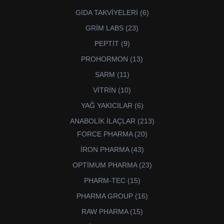
6
GIDA TAKVİYELERİ
6
ürün
23
GRİM LABS
23
ürün
9
PEPTİT
9
ürün
13
PROHORMON
13
ürün
11
SARM
11
ürün
10
VİTRİN
10
ürün
6
YAĞ YAKICILAR
6
ürün
213
ANABOLİK İLAÇLAR
213
ürün
20
FORCE PHARMA
20
ürün
43
İRON PHARMA
43
ürün
23
OPTİMUM PHARMA
23
ürün
15
PHARM-TEC
15
ürün
16
PHARMA GROUP
16
ürün
15
RAW PHARMA
15
ürün