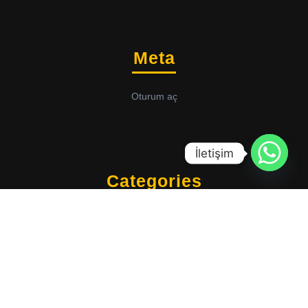
Meta
Oturum aç
İletişim
Categories
BİLGİ
SSS
Sirat WordPress Teması
By VWThemes