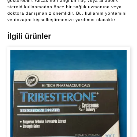
gösterebilir. Ancak herhangi bir ilaç veya anabolik
steroid kullanmadan önce bir sağlık uzmanına veya
doktora danışmanız önemlidir. Bu, kullanım yöntemini
ve dozajını kişiselleştirmenize yardımcı olacaktır.
İlgili ürünler