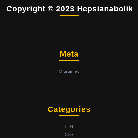
Copyright © 2023 Hepsianabolik
Meta
Oturum aç
Categories
BİLGİ
SSS