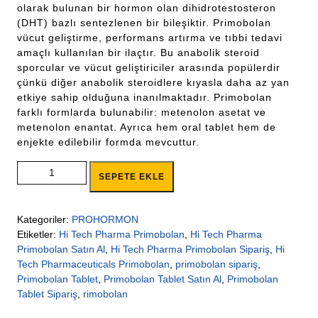
olarak bulunan bir hormon olan dihidrotestosteron
(DHT) bazlı sentezlenen bir bileşiktir. Primobolan
vücut geliştirme, performans artırma ve tıbbi tedavi
amaçlı kullanılan bir ilaçtır. Bu anabolik steroid
sporcular ve vücut geliştiriciler arasında popülerdir
çünkü diğer anabolik steroidlere kıyasla daha az yan
etkiye sahip olduğuna inanılmaktadır. Primobolan
farklı formlarda bulunabilir: metenolon asetat ve
metenolon enantat. Ayrıca hem oral tablet hem de
enjekte edilebilir formda mevcuttur.
HI-TECH PHARMACEUTICALS PRIMOBOLAN 30TABLET adet
SEPETE EKLE
Kategoriler:
PROHORMON
Etiketler:
Hi Tech Pharma Primobolan
,
Hi Tech Pharma
Primobolan Satın Al
,
Hi Tech Pharma Primobolan Sipariş
,
Hi
Tech Pharmaceuticals Primobolan
,
primobolan sipariş
,
Primobolan Tablet
,
Primobolan Tablet Satın Al
,
Primobolan
Tablet Sipariş
,
rimobolan