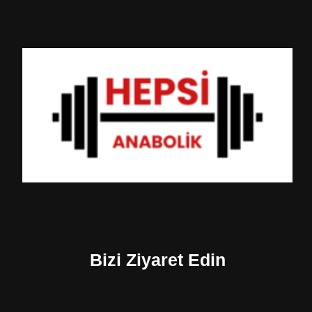
Bizi Ziyaret Edin