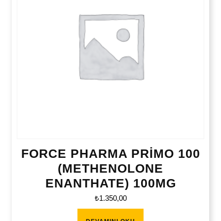
FORCE PHARMA PRİMO 100
(METHENOLONE
ENANTHATE) 100MG
₺
1.350,00