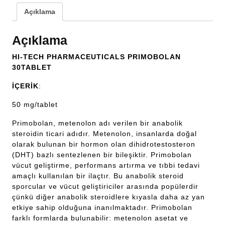
Açıklama
Açıklama
HI-TECH PHARMACEUTICALS PRIMOBOLAN
30TABLET
İÇERİK
:
50 mg/tablet
Primobolan, metenolon adı verilen bir anabolik
steroidin ticari adıdır. Metenolon, insanlarda doğal
olarak bulunan bir hormon olan dihidrotestosteron
(DHT) bazlı sentezlenen bir bileşiktir. Primobolan
vücut geliştirme, performans artırma ve tıbbi tedavi
amaçlı kullanılan bir ilaçtır. Bu anabolik steroid
sporcular ve vücut geliştiriciler arasında popülerdir
çünkü diğer anabolik steroidlere kıyasla daha az yan
etkiye sahip olduğuna inanılmaktadır. Primobolan
farklı formlarda bulunabilir: metenolon asetat ve