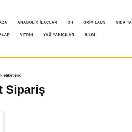
AZA
ANABOLİK İLAÇLAR
GH
GRİM LABS
GIDA T
MLAR
VİTRİN
YAĞ YAKICILAR
BİLGİ
k etiketlendi
 Sipariş