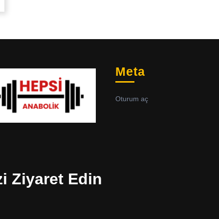
Meta
Oturum aç
zi Ziyaret Edin