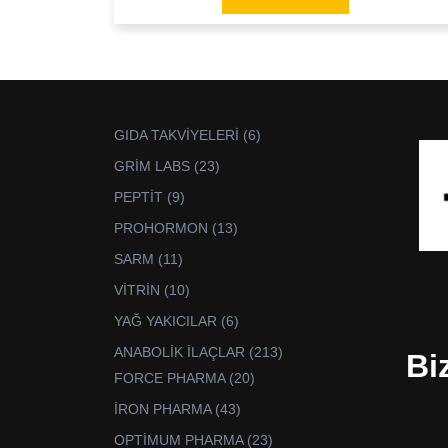
6
GIDA TAKVİYELERİ
6
ürün
23
GRİM LABS
23
ürün
9
PEPTİT
9
ürün
13
PROHORMON
13
ürün
11
SARM
11
ürün
10
VİTRİN
10
ürün
6
YAĞ YAKICILAR
6
ürün
213
ANABOLİK İLAÇLAR
213
Bi
ürün
20
FORCE PHARMA
20
ürün
43
İRON PHARMA
43
ürün
23
OPTİMUM PHARMA
23