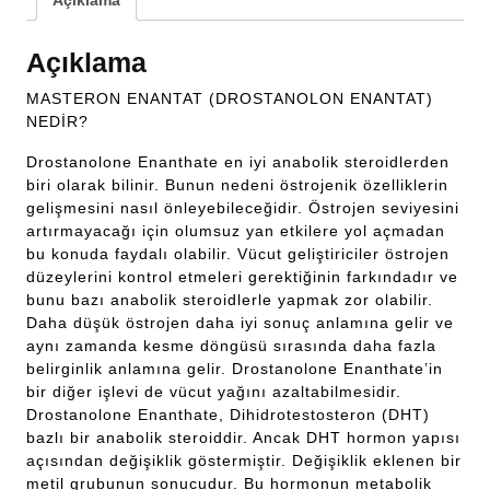
Açıklama
Açıklama
MASTERON ENANTAT (DROSTANOLON ENANTAT)
NEDİR?
Drostanolone Enanthate en iyi anabolik steroidlerden
biri olarak bilinir. Bunun nedeni östrojenik özelliklerin
gelişmesini nasıl önleyebileceğidir. Östrojen seviyesini
artırmayacağı için olumsuz yan etkilere yol açmadan
bu konuda faydalı olabilir. Vücut geliştiriciler östrojen
düzeylerini kontrol etmeleri gerektiğinin farkındadır ve
bunu bazı anabolik steroidlerle yapmak zor olabilir.
Daha düşük östrojen daha iyi sonuç anlamına gelir ve
aynı zamanda kesme döngüsü sırasında daha fazla
belirginlik anlamına gelir. Drostanolone Enanthate’in
bir diğer işlevi de vücut yağını azaltabilmesidir.
Drostanolone Enanthate, Dihidrotestosteron (DHT)
bazlı bir anabolik steroiddir. Ancak DHT hormon yapısı
açısından değişiklik göstermiştir. Değişiklik eklenen bir
metil grubunun sonucudur. Bu hormonun metabolik