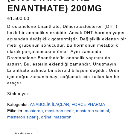
ENANTHATE) 200MG
₺
1.500,00
Drostanolone Enanthate, Dihidrotestosteron (DHT)
bazlı bir anabolik steroiddir. Ancak DHT hormon yapısı
açısından değişiklik göstermiştir. Değişiklik eklenen bir
metil grubunun sonucudur. Bu hormonun metabolik
olarak parçalanmasını önler. Aynı zamanda
Drostanolone Enanthate’in anabolik yapısını da
arttırır. Bu, esterin eklendiği zamandır. Unutmayın,
Enanthate aslında bir steroid bileşeni değildir. Ürün
için doğru zamanlamayı sağlamak için kullanılan bir
araçtır.
Stokta yok
Kategoriler:
ANABOLİK İLAÇLAR
,
FORCE PHARMA
Etiketler:
masteron
,
masteron nedir
,
masteron satın al
,
masteron sipariş
,
orjinal masteron