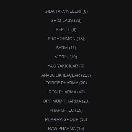
6
GIDA TAKVİYELERİ
6
ürün
23
GRİM LABS
23
ürün
9
PEPTİT
9
ürün
13
PROHORMON
13
ürün
11
SARM
11
ürün
10
VİTRİN
10
ürün
6
YAĞ YAKICILAR
6
ürün
213
ANABOLİK İLAÇLAR
213
ürün
20
FORCE PHARMA
20
ürün
43
İRON PHARMA
43
ürün
23
OPTİMUM PHARMA
23
ürün
15
PHARM-TEC
15
ürün
16
PHARMA GROUP
16
ürün
15
RAW PHARMA
15