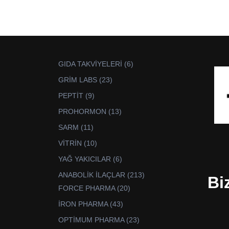
6
GIDA TAKVİYELERİ
6
ürün
23
GRİM LABS
23
ürün
9
PEPTİT
9
ürün
13
PROHORMON
13
ürün
11
SARM
11
ürün
10
VİTRİN
10
ürün
6
YAĞ YAKICILAR
6
ürün
213
ANABOLİK İLAÇLAR
213
Bi
ürün
20
FORCE PHARMA
20
ürün
43
İRON PHARMA
43
ürün
23
OPTİMUM PHARMA
23