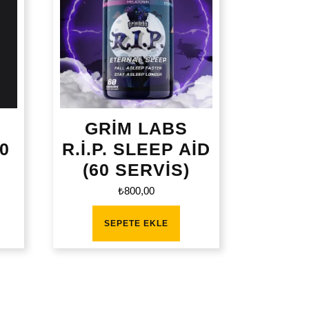
GRİM LABS
0
R.İ.P. SLEEP AİD
(60 SERVİS)
₺
800,00
SEPETE EKLE