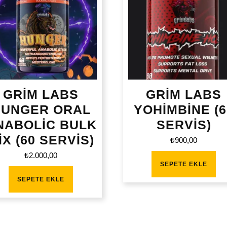
GRİM LABS
GRİM LABS
HUNGER ORAL
YOHİMBİNE (6
NABOLİC BULK
SERVİS)
İX (60 SERVİS)
₺
900,00
₺
2.000,00
SEPETE EKLE
SEPETE EKLE