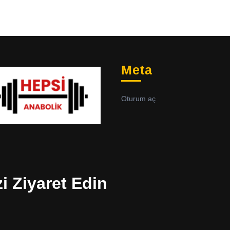
Meta
Oturum aç
zi Ziyaret Edin