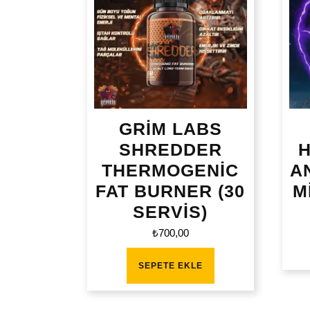
GRİM LABS
SHREDDER
THERMOGENİC
A
FAT BURNER (30
M
SERVİS)
₺
700,00
SEPETE EKLE