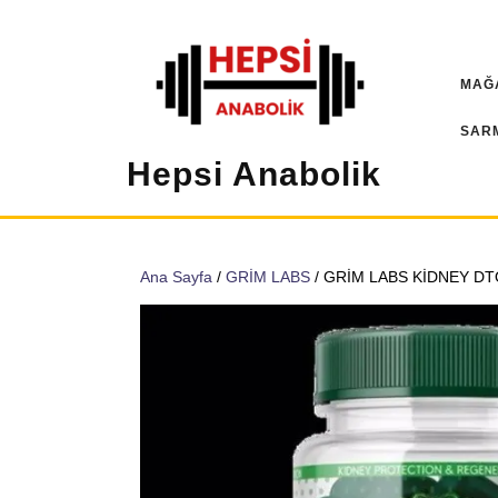
İçeriğe
geç
MAĞ
SAR
Hepsi Anabolik
Ana Sayfa
/
GRİM LABS
/ GRİM LABS KİDNEY DT