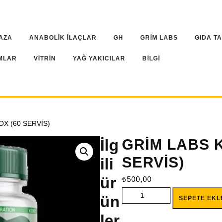
AZA
ANABOLİK İLAÇLAR
GH
GRİM LABS
GIDA T
MLAR
VİTRİN
YAĞ YAKICILAR
BİLGİ
OX (60 SERVİS)
İlg
GRİM LABS K
SERVİS)
ili
ür
₺
500,00
GRİM LABS KİDNEY DTOX (60 
ün
SEPETE EKL
ler