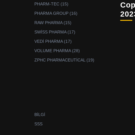
ürün
Cop
15
PHARM-TEC
15
ürün
202
16
PHARMA GROUP
16
ürün
15
RAW PHARMA
15
ürün
17
SWİSS PHARMA
17
ürün
17
VEDİ PHARMA
17
ürün
28
VOLUME PHARMA
28
ürün
19
ZPHC PHARMACEUTİCAL
19
ürün
BİLGİ
SSS