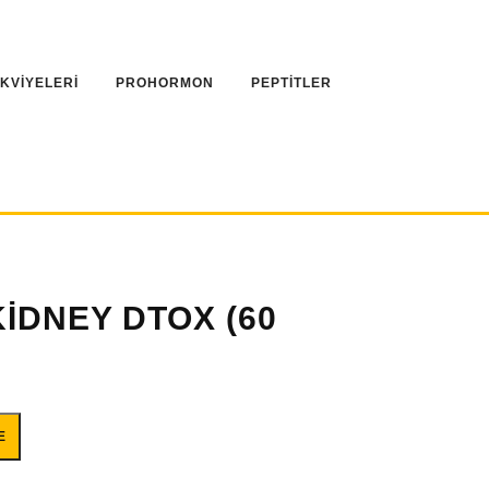
AKVİYELERİ
PROHORMON
PEPTİTLER
İDNEY DTOX (60
SERVİS) adet
E