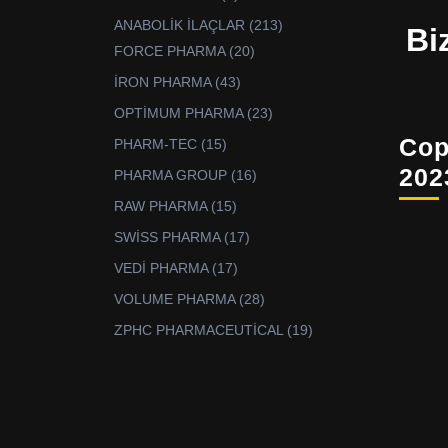
ürün
213
ANABOLİK İLAÇLAR
213
Bi
ürün
20
FORCE PHARMA
20
ürün
43
İRON PHARMA
43
ürün
23
OPTİMUM PHARMA
23
ürün
Cop
15
PHARM-TEC
15
ürün
202
16
PHARMA GROUP
16
ürün
15
RAW PHARMA
15
ürün
17
SWİSS PHARMA
17
ürün
17
VEDİ PHARMA
17
ürün
28
VOLUME PHARMA
28
ürün
19
ZPHC PHARMACEUTİCAL
19
ürün