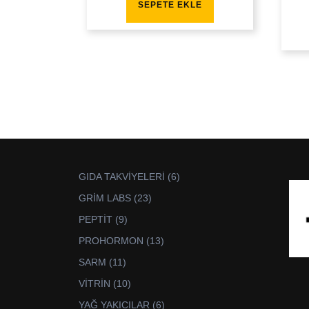
SEPETE EKLE
6
GIDA TAKVİYELERİ
6
ürün
23
GRİM LABS
23
ürün
9
PEPTİT
9
ürün
13
PROHORMON
13
ürün
11
SARM
11
ürün
10
VİTRİN
10
ürün
6
YAĞ YAKICILAR
6