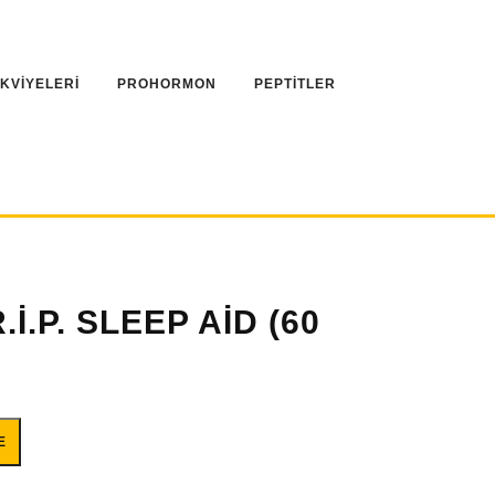
AKVİYELERİ
PROHORMON
PEPTİTLER
İ.P. SLEEP AİD (60
60 SERVİS) adet
E