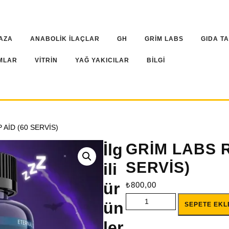
AZA
ANABOLİK İLAÇLAR
GH
GRİM LABS
GIDA T
MLAR
VİTRİN
YAĞ YAKICILAR
BİLGİ
P AİD (60 SERVİS)
İlg
GRİM LABS R.
SERVİS)
ili
ür
₺
800,00
GRİM LABS R.İ.P. SLEEP AİD (
ün
SEPETE EKL
ler