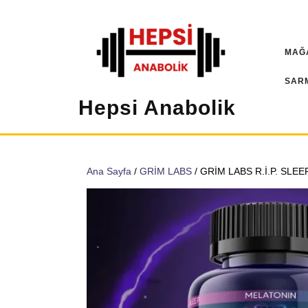
İçeriğe
geç
MAĞ
SAR
Hepsi Anabolik
Ana Sayfa
/
GRİM LABS
/ GRİM LABS R.İ.P. SLEE