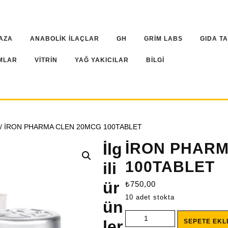
AZA
ANABOLİK İLAÇLAR
GH
GRİM LABS
GIDA T
MLAR
VİTRİN
YAĞ YAKICILAR
BİLGİ
/ İRON PHARMA CLEN 20MCG 100TABLET
İlg
İRON PHARM
100TABLET
ili
ür
₺
750,00
10 adet stokta
ün
İRON PHARMA CLEN 20MCG 1
ler
SEPETE EKL