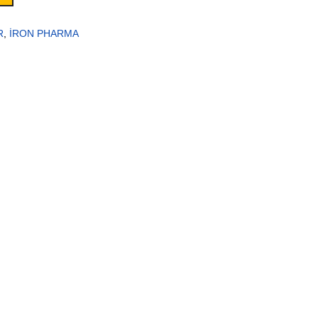
R
,
İRON PHARMA