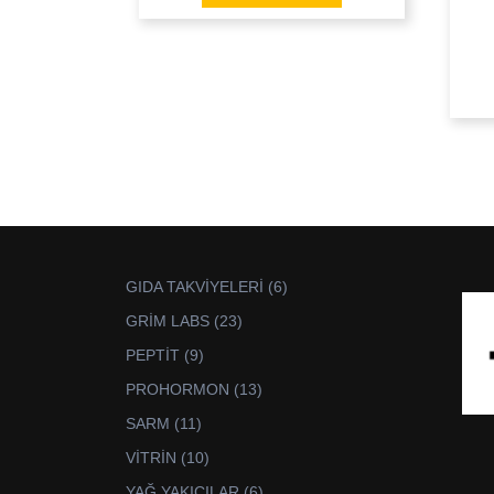
6
GIDA TAKVİYELERİ
6
ürün
23
GRİM LABS
23
ürün
9
PEPTİT
9
ürün
13
PROHORMON
13
ürün
11
SARM
11
ürün
10
VİTRİN
10
ürün
6
YAĞ YAKICILAR
6