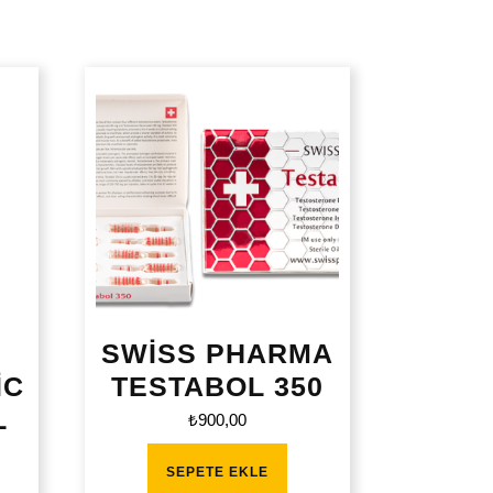
SWİSS PHARMA
İC
TESTABOL 350
L
₺
900,00
SEPETE EKLE