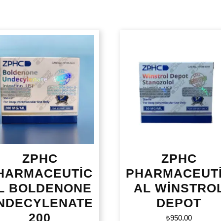
ZPHC
ZPHC
HARMACEUTİC
PHARMACEUT
L BOLDENONE
AL WİNSTRO
NDECYLENATE
DEPOT
200
₺
950,00