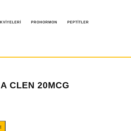
AKVİYELERİ
PROHORMON
PEPTİTLER
A CLEN 20MCG
00TABLET adet
E