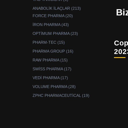
ürün
213
ANABOLİK İLAÇLAR
213
Bi
ürün
20
FORCE PHARMA
20
ürün
43
İRON PHARMA
43
ürün
23
OPTİMUM PHARMA
23
ürün
Cop
15
PHARM-TEC
15
ürün
202
16
PHARMA GROUP
16
ürün
15
RAW PHARMA
15
ürün
17
SWİSS PHARMA
17
ürün
17
VEDİ PHARMA
17
ürün
28
VOLUME PHARMA
28
ürün
19
ZPHC PHARMACEUTİCAL
19
ürün