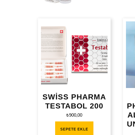
SWİSS PHARMA
TESTABOL 200
P
A
₺
900,00
U
SEPETE EKLE