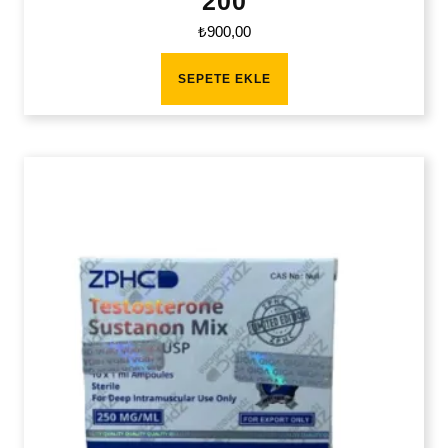
200
₺
900,00
SEPETE EKLE