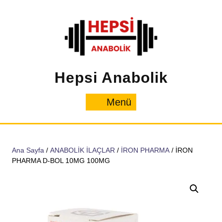
İçeriğe
geç
Hepsi Anabolik
Menü
Menü
Ana Sayfa
/
ANABOLİK İLAÇLAR
/
İRON PHARMA
/ İRON
PHARMA D-BOL 10MG 100MG