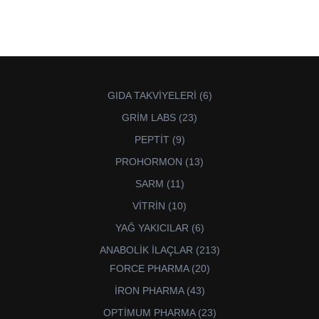
6
GIDA TAKVİYELERİ
6
ürün
23
GRİM LABS
23
ürün
9
PEPTİT
9
ürün
13
PROHORMON
13
ürün
11
SARM
11
ürün
10
VİTRİN
10
ürün
6
YAĞ YAKICILAR
6
ürün
213
ANABOLİK İLAÇLAR
213
ürün
20
FORCE PHARMA
20
ürün
43
İRON PHARMA
43
ürün
23
OPTİMUM PHARMA
23