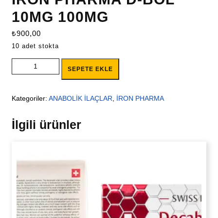
10MG 100MG
₺
900,00
10 adet stokta
İRON PHARMA D-BOL 10MG 100MG adet
SEPETE EKLE
Kategoriler:
ANABOLİK İLAÇLAR
,
İRON PHARMA
İlgili ürünler