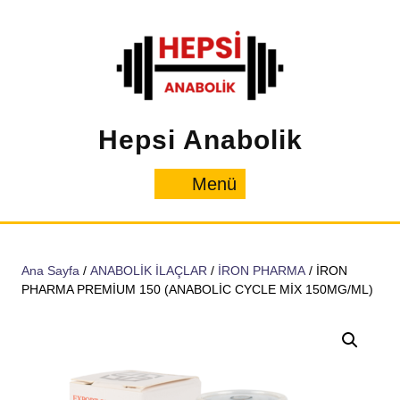
İçeriğe
geç
Hepsi Anabolik
Menü
Menü
Ana Sayfa
/
ANABOLİK İLAÇLAR
/
İRON PHARMA
/ İRON
PHARMA PREMİUM 150 (ANABOLİC CYCLE MİX 150MG/ML)