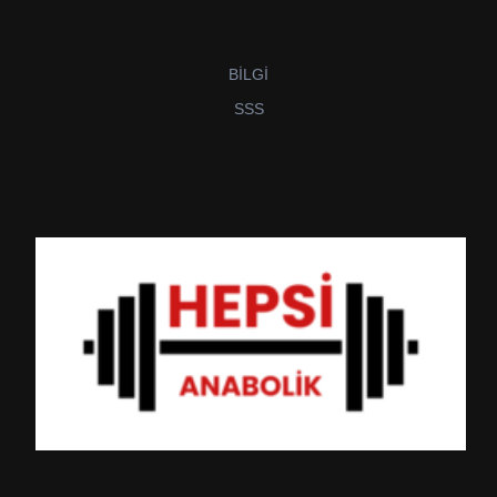
BİLGİ
SSS