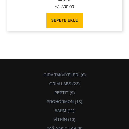
₺
1.300,00
SEPETE EKLE
6
GIDA TAKVİYELERİ
6
ürün
23
GRİM LABS
23
ürün
9
PEPTİT
9
ürün
13
PROHORMON
13
ürün
11
SARM
11
ürün
10
VİTRİN
10
ürün
6
YAĞ YAKICILAR
6