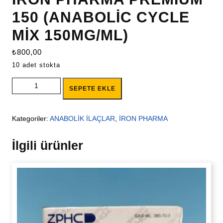
150 (ANABOLİC CYCLE
MİX 150MG/ML)
₺
800,00
10 adet stokta
İRON PHARMA PREMİUM 150 (ANABOLİC CYCLE MİX
SEPETE EKLE
150MG/ML) adet
Kategoriler:
ANABOLİK İLAÇLAR
,
İRON PHARMA
İlgili ürünler