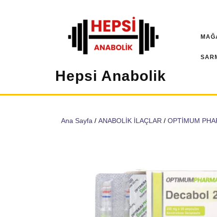
İçeriğe
geç
MAĞ
SAR
Hepsi Anabolik
Ana Sayfa
/
ANABOLİK İLAÇLAR
/
OPTİMUM PH