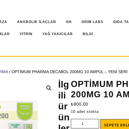
AZA
ANABOLİK İLAÇLAR
GH
GRİM LABS
GIDA T
MLAR
VİTRİN
YAĞ YAKICILAR
BİLGİ
ARMA
/ OPTİMUM PHARMA DECABOL 200MG 10 AMPUL – YENİ SERİ
İlg
OPTİMUM P
200MG 10 AM
ili
ür
₺
800,00
10 adet stokta
ün
OPTİMUM PHARMA DECABOL 20
ler
SEPETE EKL