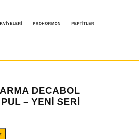
AKVİYELERİ
PROHORMON
PEPTİTLER
HARMA DECABOL
PUL – YENİ SERİ
0MG 10 AMPUL - YENİ SERİ adet
E