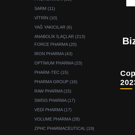
ürün
11
SARM
11
ürün
10
VİTRİN
10
ürün
6
YAĞ YAKICILAR
6
ürün
213
ANABOLİK İLAÇLAR
213
Bi
ürün
20
FORCE PHARMA
20
ürün
43
İRON PHARMA
43
ürün
23
OPTİMUM PHARMA
23
ürün
Cop
15
PHARM-TEC
15
ürün
202
16
PHARMA GROUP
16
ürün
15
RAW PHARMA
15
ürün
17
SWİSS PHARMA
17
ürün
17
VEDİ PHARMA
17
ürün
28
VOLUME PHARMA
28
ürün
19
ZPHC PHARMACEUTİCAL
19
ürün