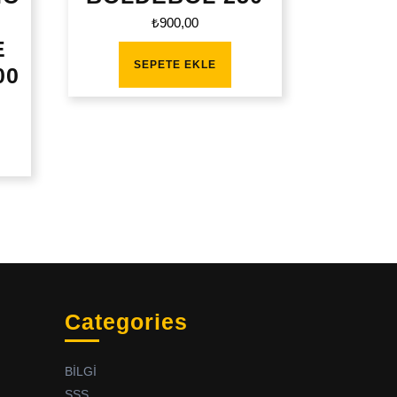
₺
900,00
E
SEPETE EKLE
00
Categories
BİLGİ
SSS