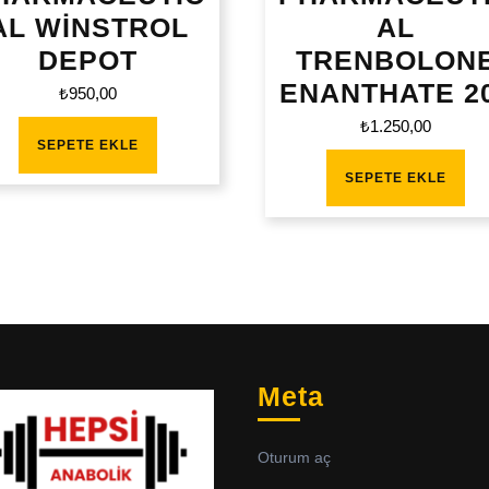
AL WİNSTROL
AL
DEPOT
TRENBOLON
ENANTHATE 2
₺
950,00
₺
1.250,00
SEPETE EKLE
SEPETE EKLE
Meta
Oturum aç