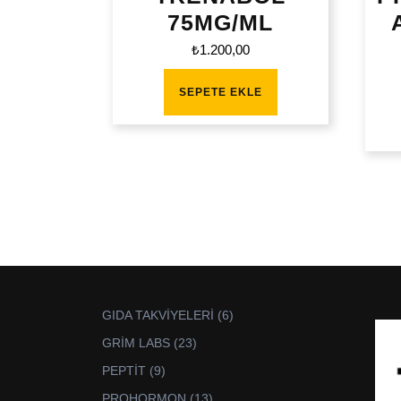
75MG/ML
₺
1.200,00
SEPETE EKLE
6
GIDA TAKVİYELERİ
6
ürün
23
GRİM LABS
23
ürün
9
PEPTİT
9
ürün
13
PROHORMON
13