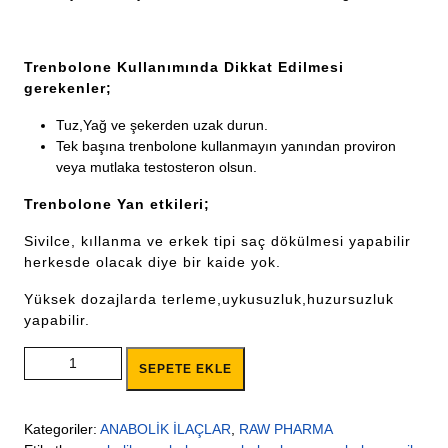
Trenbolone Kullanımında Dikkat Edilmesi
gerekenler;
Tuz,Yağ ve şekerden uzak durun.
Tek başına trenbolone kullanmayın yanından proviron
veya mutlaka testosteron olsun.
Trenbolone Yan etkileri;
Sivilce, kıllanma ve erkek tipi saç dökülmesi yapabilir
herkesde olacak diye bir kaide yok.
Yüksek dozajlarda terleme,uykusuzluk,huzursuzluk
yapabilir.
RAW PHARMA PARABOL (TRENBOLONE HEXA) 76MG
SEPETE EKLE
10AMPUL adet
Kategoriler:
ANABOLİK İLAÇLAR
,
RAW PHARMA