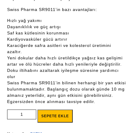
Swiss Pharma SR9011’in bazı avantajları:
Hızlı yağ yakımı
Dayanıklılık ve güç artışı
Saf kas kütlesinin korunması
Kardiyovasküler gücü artırır
Karaciğerde safra asitleri ve kolesterol üretimini
azaltır.
Yeni dokular daha hızlı üretildikçe yağsız kas gelişimi
artar ve ölü hücreler daha hızlı yenileriyle değiştirilir.
Doku iltihabını azaltarak iyileşme süresine yardımcı
olur
Swiss Pharma SR9011’in bilinen herhangi bir yan etkisi
bulunmamaktadır. Başlangıç dozu olarak günde 10 mg
almanız yeterlidir, aynı gün etkisini görebilirsiniz.
Egzersizden önce alınması tavsiye edilir.
SWİSS PHARMA STENABOLİC (SR9011) adet
SEPETE EKLE