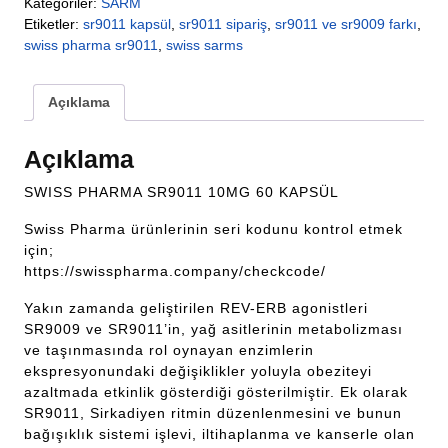
Kategoriler:
SARM
Etiketler:
sr9011 kapsül
,
sr9011 sipariş
,
sr9011 ve sr9009 farkı
,
swiss pharma sr9011
,
swiss sarms
Açıklama
Açıklama
SWISS PHARMA SR9011 10MG 60 KAPSÜL
Swiss Pharma ürünlerinin seri kodunu kontrol etmek
için;
https://swisspharma.company/checkcode/
Yakın zamanda geliştirilen REV-ERB agonistleri
SR9009 ve SR9011’in, yağ asitlerinin metabolizması
ve taşınmasında rol oynayan enzimlerin
ekspresyonundaki değişiklikler yoluyla obeziteyi
azaltmada etkinlik gösterdiği gösterilmiştir. Ek olarak
SR9011, Sirkadiyen ritmin düzenlenmesini ve bunun
bağışıklık sistemi işlevi, iltihaplanma ve kanserle olan