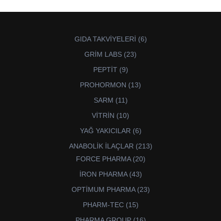
6
GIDA TAKVİYELERİ
6
ürün
23
GRİM LABS
23
ürün
9
PEPTİT
9
ürün
13
PROHORMON
13
ürün
11
SARM
11
ürün
10
VİTRİN
10
ürün
6
YAĞ YAKICILAR
6
ürün
213
ANABOLİK İLAÇLAR
213
ürün
20
FORCE PHARMA
20
ürün
43
İRON PHARMA
43
ürün
23
OPTİMUM PHARMA
23
ürün
15
PHARM-TEC
15
ürün
16
PHARMA GROUP
16