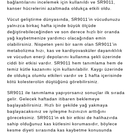
bağlantılarını incelemek için kullanıldı ve SR9011,
kanser hücrelerini azaltmada oldukça etkili oldu.
Vücut geliştirme dünyasında, SR9011’in vücudunuzu
yalnızca birkaç hafta içinde büyük ölçüde
değiştirebileceğinden ve son derece hızlı bir oranda
yağ kaybetmenize yardımcı olacağından emin
olabilirsiniz. Nispeten yeni bir sarm olan SR9011’in
metabolizma hızı, kas ve kardiyovasküler dayanıklılık
ve vücudun enerji depolarını kullanma şekli üzerinde
ciddi bir etkisi vardır. SR9011 hem tanımlama hem de
temiz kütle kazanımı için kullanılabilir. Kaygı üzerinde
de oldukça olumlu etkileri vardır ve 1 hafta içerisinde
kötü kolesterolün düştüğünü görebilirsiniz.
SR9011 ile tanımlama yapıyorsanız sonuçlar ilk sırada
gelir. Gelecek haftadan itibaren beklemeye
başlayabilirsiniz. Hızlı bir şekilde yağ yakmaya
başlayacaksınız ve iyileşme hızınızın arttığını
göreceksiniz. SR9011’in ek bir etkisi de halihazırda
sahip olduğunuz kas kütlesini korumasıdır, böylece
kesme diyeti sırasında kas kaybetme konusunda