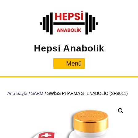
İçeriğe
geç
Hepsi Anabolik
Menü
Menü
Ana Sayfa
/
SARM
/ SWİSS PHARMA STENABOLİC (SR9011)