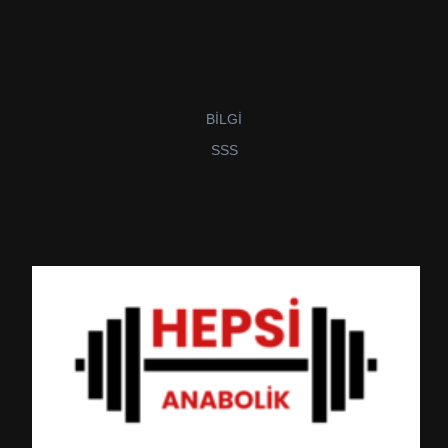
BİLGİ
SSS