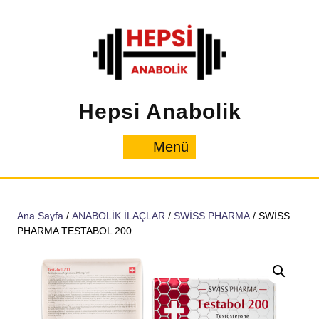
İçeriğe
geç
Hepsi Anabolik
Menü
Menü
Ana Sayfa
/
ANABOLİK İLAÇLAR
/
SWİSS PHARMA
/ SWİSS
PHARMA TESTABOL 200