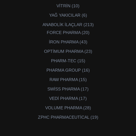
ürün
10
VİTRİN
10
ürün
6
YAĞ YAKICILAR
6
ürün
213
ANABOLİK İLAÇLAR
213
ürün
20
FORCE PHARMA
20
ürün
43
İRON PHARMA
43
ürün
23
OPTİMUM PHARMA
23
ürün
15
PHARM-TEC
15
ürün
16
PHARMA GROUP
16
ürün
15
RAW PHARMA
15
ürün
17
SWİSS PHARMA
17
ürün
17
VEDİ PHARMA
17
ürün
28
VOLUME PHARMA
28
ürün
19
ZPHC PHARMACEUTİCAL
19
ürün