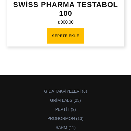
SWİSS PHARMA TESTABOL
100
₺
900,00
SEPETE EKLE
6
GIDA TAKVİYELERİ
6
ürün
23
GRİM LABS
23
ürün
9
PEPTİT
9
ürün
13
PROHORMON
13
ürün
11
SARM
11