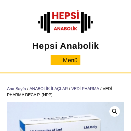
İçeriğe
geç
Hepsi Anabolik
Menü
Menü
Ana Sayfa
/
ANABOLİK İLAÇLAR
/
VEDİ PHARMA
/ VEDİ
PHARMA DECA P. (NPP)