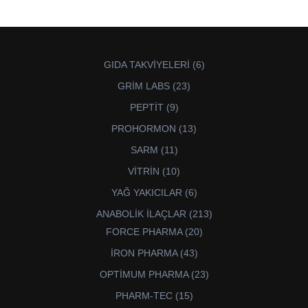
6
GIDA TAKVİYELERİ
6
ürün
23
GRİM LABS
23
ürün
9
PEPTİT
9
ürün
13
PROHORMON
13
ürün
11
SARM
11
ürün
10
VİTRİN
10
ürün
6
YAĞ YAKICILAR
6
ürün
213
ANABOLİK İLAÇLAR
213
ürün
20
FORCE PHARMA
20
ürün
43
İRON PHARMA
43
ürün
23
OPTİMUM PHARMA
23
ürün
15
PHARM-TEC
15