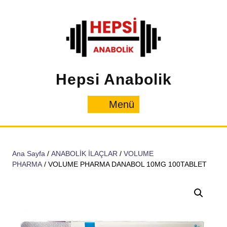
İçeriğe
geç
Hepsi Anabolik
Menü
Menü
Ana Sayfa
/
ANABOLİK İLAÇLAR
/
VOLUME
PHARMA
/ VOLUME PHARMA DANABOL 10MG 100TABLET