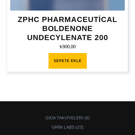
ZPHC PHARMACEUTİCAL
BOLDENONE
UNDECYLENATE 200
₺
900,00
SEPETE EKLE
6
GIDA TAKVİYELERİ
6
ürün
23
GRİM LABS
23
ürün