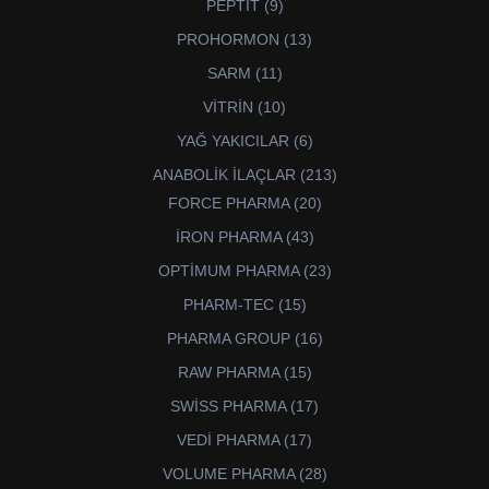
9
PEPTİT
9
ürün
13
PROHORMON
13
ürün
11
SARM
11
ürün
10
VİTRİN
10
ürün
6
YAĞ YAKICILAR
6
ürün
213
ANABOLİK İLAÇLAR
213
ürün
20
FORCE PHARMA
20
ürün
43
İRON PHARMA
43
ürün
23
OPTİMUM PHARMA
23
ürün
15
PHARM-TEC
15
ürün
16
PHARMA GROUP
16
ürün
15
RAW PHARMA
15
ürün
17
SWİSS PHARMA
17
ürün
17
VEDİ PHARMA
17
ürün
28
VOLUME PHARMA
28