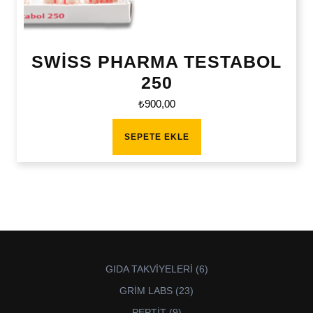
SWİSS PHARMA TESTABOL
250
₺
900,00
SEPETE EKLE
6
GIDA TAKVİYELERİ
6
ürün
23
GRİM LABS
23
ürün
9
PEPTİT
9