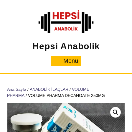
İçeriğe
geç
Hepsi Anabolik
Menü
Menü
Ana Sayfa
/
ANABOLİK İLAÇLAR
/
VOLUME
PHARMA
/ VOLUME PHARMA DECANOATE 250MG