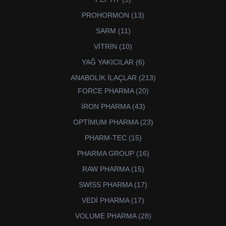
ürün
13
PROHORMON
13
ürün
11
SARM
11
ürün
10
VİTRİN
10
ürün
6
YAĞ YAKICILAR
6
ürün
213
ANABOLİK İLAÇLAR
213
ürün
20
FORCE PHARMA
20
ürün
43
İRON PHARMA
43
ürün
23
OPTİMUM PHARMA
23
ürün
15
PHARM-TEC
15
ürün
16
PHARMA GROUP
16
ürün
15
RAW PHARMA
15
ürün
17
SWİSS PHARMA
17
ürün
17
VEDİ PHARMA
17
ürün
28
VOLUME PHARMA
28
ürün