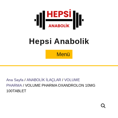
İçeriğe
geç
Hepsi Anabolik
Menü
Menü
Ana Sayfa
/
ANABOLİK İLAÇLAR
/
VOLUME
PHARMA
/ VOLUME PHARMA OXANDROLON 10MG
100TABLET