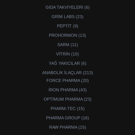
6
GIDA TAKVİYELERİ
6
ürün
23
GRİM LABS
23
ürün
9
PEPTİT
9
ürün
13
PROHORMON
13
ürün
11
SARM
11
ürün
10
VİTRİN
10
ürün
6
YAĞ YAKICILAR
6
ürün
213
ANABOLİK İLAÇLAR
213
ürün
20
FORCE PHARMA
20
ürün
43
İRON PHARMA
43
ürün
23
OPTİMUM PHARMA
23
ürün
15
PHARM-TEC
15
ürün
16
PHARMA GROUP
16
ürün
15
RAW PHARMA
15
ürün