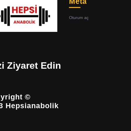
Meta
Oturum aç
zi Ziyaret Edin
yright ©
3 Hepsianabolik