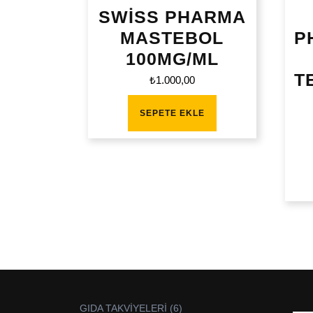
SWİSS PHARMA
MASTEBOL
P
100MG/ML
T
₺
1.000,00
SEPETE EKLE
6
GIDA TAKVİYELERİ
6