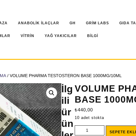
AZA
ANABOLİK İLAÇLAR
GH
GRİM LABS
GIDA T
MLAR
VİTRİN
YAĞ YAKICILAR
BİLGİ
RMA
/ VOLUME PHARMA TESTOSTERON BASE 1000MG/10ML
İlg
VOLUME PH
BASE 1000M
ili
ür
₺
440,00
10 adet stokta
ün
VOLUME PHARMA TESTOSTER
ler
SEPETE EKL