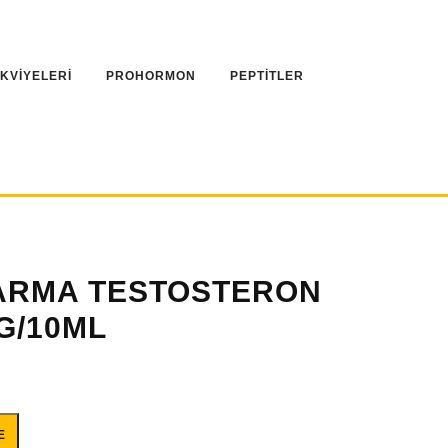
AKVİYELERİ
PROHORMON
PEPTİTLER
ARMA TESTOSTERON
G/10ML
ON BASE 1000MG/10ML adet
E