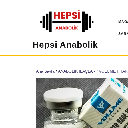
İçeriğe
geç
MAĞ
SAR
Hepsi Anabolik
Ana Sayfa
/
ANABOLİK İLAÇLAR
/
VOLUME PHA