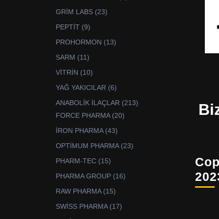
ürün
23
GRİM LABS
23
ürün
9
PEPTİT
9
ürün
13
PROHORMON
13
ürün
11
SARM
11
ürün
10
VİTRİN
10
ürün
6
YAĞ YAKICILAR
6
ürün
213
ANABOLİK İLAÇLAR
213
Bi
ürün
20
FORCE PHARMA
20
ürün
43
İRON PHARMA
43
ürün
23
OPTİMUM PHARMA
23
ürün
Cop
15
PHARM-TEC
15
ürün
202
16
PHARMA GROUP
16
ürün
15
RAW PHARMA
15
ürün
17
SWİSS PHARMA
17
ürün