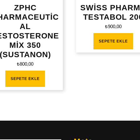
ZPHC
SWİSS PHAR
HARMACEUTİC
TESTABOL 20
AL
₺
900,00
ESTOSTERONE
SEPETE EKLE
MİX 350
(SUSTANON)
₺
800,00
SEPETE EKLE