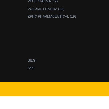
17
VEDİ PHARMA
17
ürün
28
VOLUME PHARMA
28
ürün
19
ZPHC PHARMACEUTİCAL
19
ürün
BİLGİ
SSS