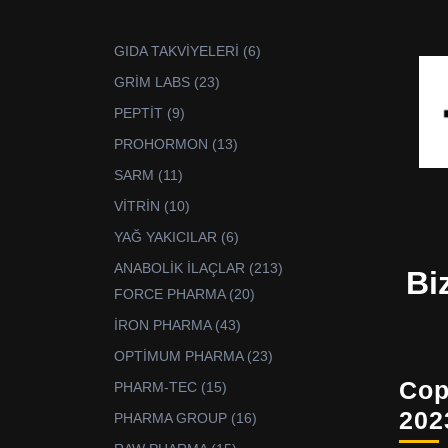
6
GIDA TAKVİYELERİ
6
ürün
23
GRİM LABS
23
ürün
9
PEPTİT
9
ürün
13
PROHORMON
13
ürün
11
SARM
11
ürün
10
VİTRİN
10
ürün
6
YAĞ YAKICILAR
6
ürün
213
ANABOLİK İLAÇLAR
213
Bi
ürün
20
FORCE PHARMA
20
ürün
43
İRON PHARMA
43
ürün
23
OPTİMUM PHARMA
23
ürün
Cop
15
PHARM-TEC
15
ürün
202
16
PHARMA GROUP
16
ürün