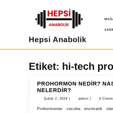
İçeriğe
geç
MAĞ
SAR
Hepsi Anabolik
Etiket:
hi-tech p
PROHORMON NEDİR? NASI
PROHORMON
NELERDİR?
NEDİR?
Şubat
admin
Şubat 2, 2024
|
admin
|
0 Comm
NASIL
2,
Prohormonlar vücutta enzimatik ol
KULLANILIR?
2024