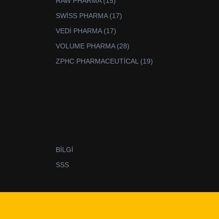
15
RAW PHARMA
15
ürün
17
SWİSS PHARMA
17
ürün
17
VEDİ PHARMA
17
ürün
28
VOLUME PHARMA
28
ürün
19
ZPHC PHARMACEUTİCAL
19
ürün
BİLGİ
SSS