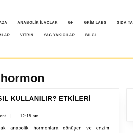
AZA
ANABOLİK İLAÇLAR
GH
GRİM LABS
GIDA T
MLAR
VİTRİN
YAĞ YAKICILAR
BİLGİ
rohormon
L KULLANILIR? ETKİLERİ
ent
|
12:18 pm
arak anabolik hormonlara dönüşen ve enzim