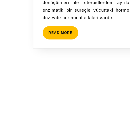
dönüşümleri ile steroidlerden ayrıl
ETKİLERİ
enzimatik bir süreçle vücuttaki hormo
NELERDİR?
düzeyde hormonal etkileri vardır.
READ
READ MORE
MORE