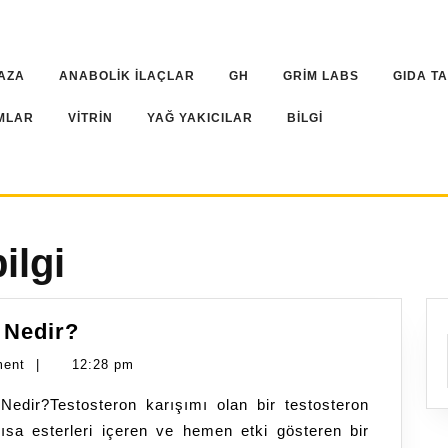
AZA
ANABOLİK İLAÇLAR
GH
GRİM LABS
GIDA T
MLAR
VİTRİN
YAĞ YAKICILAR
BİLGİ
ilgi
Testosteron
 Nedir?
Mix,
ment
|
12:28 pm
Sustanon
Nedir?Testosteron karışımı olan bir testosteron
Nedir?
sa esterleri içeren ve hemen etki gösteren bir