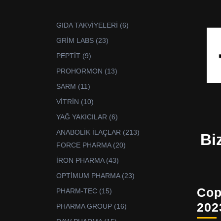
6
GIDA TAKVİYELERİ
6
ürün
23
GRİM LABS
23
ürün
9
PEPTİT
9
ürün
13
PROHORMON
13
ürün
11
SARM
11
ürün
10
VİTRİN
10
ürün
6
YAĞ YAKICILAR
6
ürün
213
ANABOLİK İLAÇLAR
213
Bi
ürün
20
FORCE PHARMA
20
ürün
43
İRON PHARMA
43
ürün
23
OPTİMUM PHARMA
23
ürün
Cop
15
PHARM-TEC
15
ürün
202
16
PHARMA GROUP
16
ürün