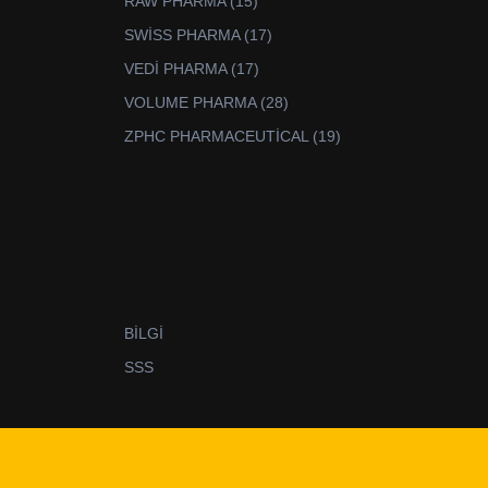
15
RAW PHARMA
15
ürün
17
SWİSS PHARMA
17
ürün
17
VEDİ PHARMA
17
ürün
28
VOLUME PHARMA
28
ürün
19
ZPHC PHARMACEUTİCAL
19
ürün
BİLGİ
SSS