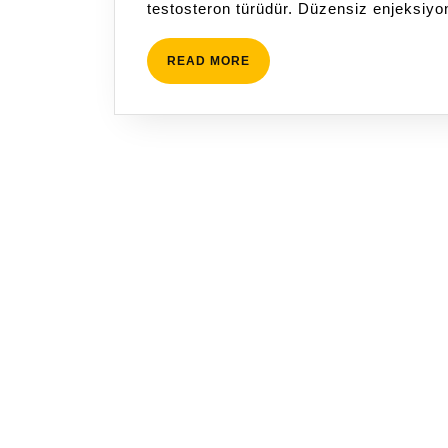
testosteron türüdür. Düzensiz enjeksiyo
READ
READ MORE
MORE