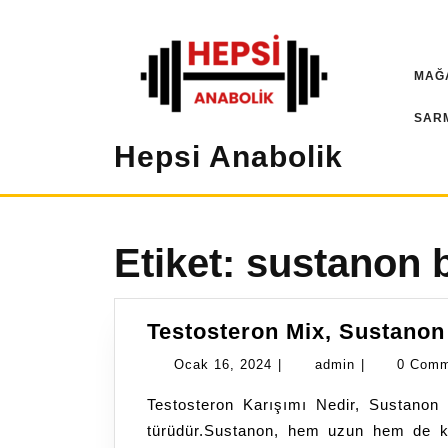
İçeriğe
geç
MAĞ
SAR
Hepsi Anabolik
Etiket:
sustanon b
Testosteron Mix, Sustanon
Ocak
admin
Ocak 16, 2024
|
admin
|
0 Com
16,
Testosteron Karışımı Nedir, Sustanon 
2024
türüdür.Sustanon, hem uzun hem de kı