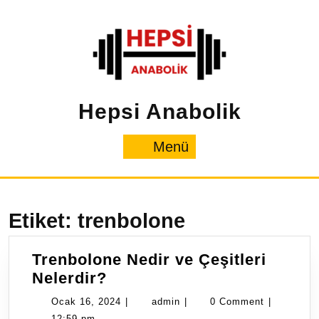
İçeriğe
geç
Hepsi Anabolik
Menü
Menü
Etiket:
trenbolone
Trenbolone Nedir ve Çeşitleri
Trenbolone
Nelerdir?
Nedir
Ocak
admin
Ocak 16, 2024
|
admin
|
0 Comment
|
ve
16,
12:59 pm