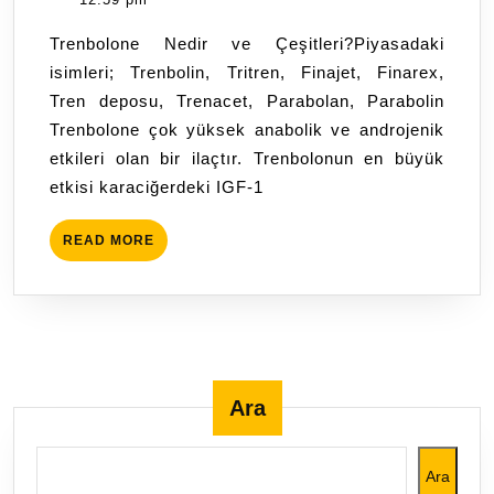
Çeşitleri
2024
Trenbolone Nedir ve Çeşitleri?Piyasadaki
Nelerdir?
isimleri; Trenbolin, Tritren, Finajet, Finarex,
Tren deposu, Trenacet, Parabolan, Parabolin
Trenbolone çok yüksek anabolik ve androjenik
etkileri olan bir ilaçtır. Trenbolonun en büyük
etkisi karaciğerdeki IGF-1
READ
READ MORE
MORE
Ara
Ara