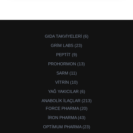
6
GIDA TAKVİYELERİ
6
ürün
23
GRİM LABS
23
ürün
9
PEPTİT
9
ürün
13
PROHORMON
13
ürün
11
SARM
11
ürün
10
VİTRİN
10
ürün
6
YAĞ YAKICILAR
6
ürün
213
ANABOLİK İLAÇLAR
213
ürün
20
FORCE PHARMA
20
ürün
43
İRON PHARMA
43
ürün
23
OPTİMUM PHARMA
23
ürün