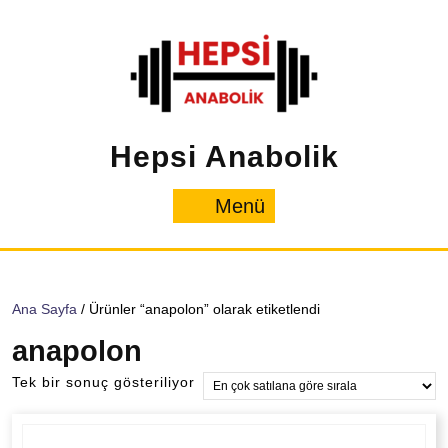
İçeriğe
geç
Hepsi Anabolik
Menü
Menü
Ana Sayfa
/ Ürünler “anapolon” olarak etiketlendi
anapolon
Tek bir sonuç gösteriliyor