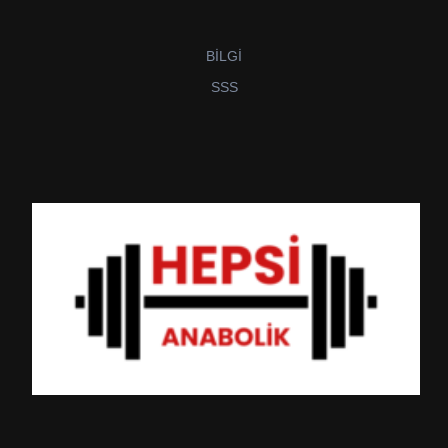
BİLGİ
SSS