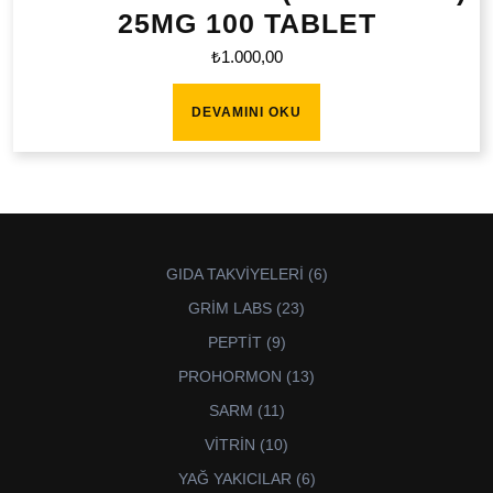
25MG 100 TABLET
₺
1.000,00
DEVAMINI OKU
6
GIDA TAKVİYELERİ
6
ürün
23
GRİM LABS
23
ürün
9
PEPTİT
9
ürün
13
PROHORMON
13
ürün
11
SARM
11
ürün
10
VİTRİN
10
ürün
6
YAĞ YAKICILAR
6