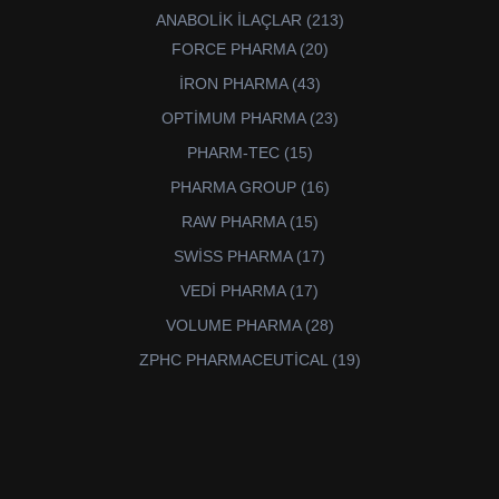
ürün
213
ANABOLİK İLAÇLAR
213
ürün
20
FORCE PHARMA
20
ürün
43
İRON PHARMA
43
ürün
23
OPTİMUM PHARMA
23
ürün
15
PHARM-TEC
15
ürün
16
PHARMA GROUP
16
ürün
15
RAW PHARMA
15
ürün
17
SWİSS PHARMA
17
ürün
17
VEDİ PHARMA
17
ürün
28
VOLUME PHARMA
28
ürün
19
ZPHC PHARMACEUTİCAL
19
ürün