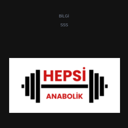
BİLGİ
SSS