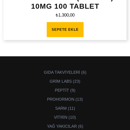
10MG 100 TABLET
₺
1.300,00
SEPETE EKLE
6
GIDA TAKVİYELERİ
6
ürün
23
GRİM LABS
23
ürün
9
PEPTİT
9
ürün
13
PROHORMON
13
ürün
11
SARM
11
ürün
10
VİTRİN
10
ürün
6
YAĞ YAKICILAR
6