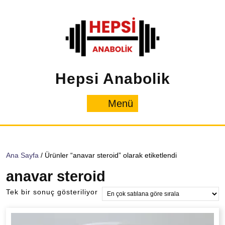
İçeriğe
geç
Hepsi Anabolik
Menü
Menü
Ana Sayfa
/ Ürünler “anavar steroid” olarak etiketlendi
anavar steroid
Tek bir sonuç gösteriliyor