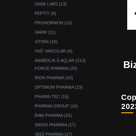
ürün
23
GRİM LABS
23
ürün
9
PEPTİT
9
ürün
13
PROHORMON
13
ürün
11
SARM
11
ürün
10
VİTRİN
10
ürün
6
YAĞ YAKICILAR
6
ürün
213
ANABOLİK İLAÇLAR
213
Bi
ürün
20
FORCE PHARMA
20
ürün
43
İRON PHARMA
43
ürün
23
OPTİMUM PHARMA
23
ürün
Cop
15
PHARM-TEC
15
ürün
202
16
PHARMA GROUP
16
ürün
15
RAW PHARMA
15
ürün
17
SWİSS PHARMA
17
ürün
17
VEDİ PHARMA
17