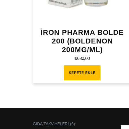
İRON PHARMA BOLDE
200 (BOLDENON
200MG/ML)
₺
680,00
SEPETE EKLE
6
GIDA TAKVİYELERİ
6