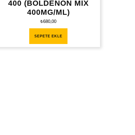
400 (BOLDENON MİX
400MG/ML)
₺
680,00
SEPETE EKLE