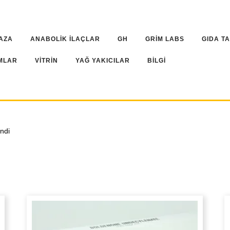
AZA
ANABOLİK İLAÇLAR
GH
GRİM LABS
GIDA T
MLAR
VİTRİN
YAĞ YAKICILAR
BİLGİ
endi