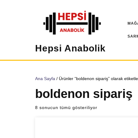
İçeriğe
geç
MAĞ
SAR
Hepsi Anabolik
Ana Sayfa
/ Ürünler “boldenon sipariş” olarak etiketl
boldenon sipariş
Popülerliğe
8 sonucun tümü gösteriliyor
göre
sıralandı