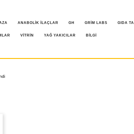
AZA
ANABOLİK İLAÇLAR
GH
GRİM LABS
GIDA T
MLAR
VİTRİN
YAĞ YAKICILAR
BİLGİ
ndi