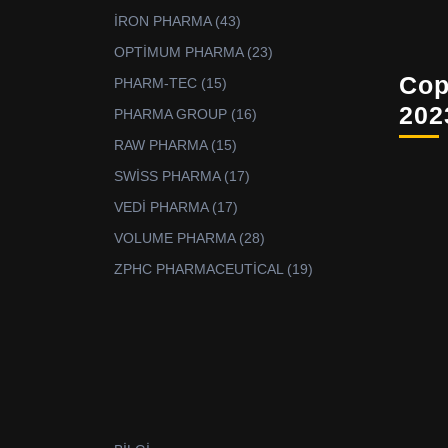
ürün
43
İRON PHARMA
43
ürün
23
OPTİMUM PHARMA
23
ürün
Cop
15
PHARM-TEC
15
ürün
202
16
PHARMA GROUP
16
ürün
15
RAW PHARMA
15
ürün
17
SWİSS PHARMA
17
ürün
17
VEDİ PHARMA
17
ürün
28
VOLUME PHARMA
28
ürün
19
ZPHC PHARMACEUTİCAL
19
ürün