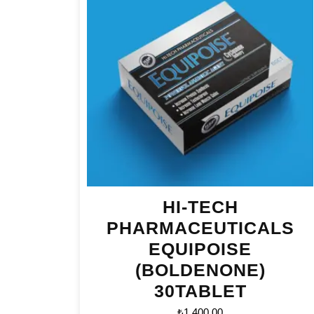
HI-TECH
PHARMACEUTICALS
EQUIPOISE
(BOLDENONE)
30TABLET
₺
1.400,00