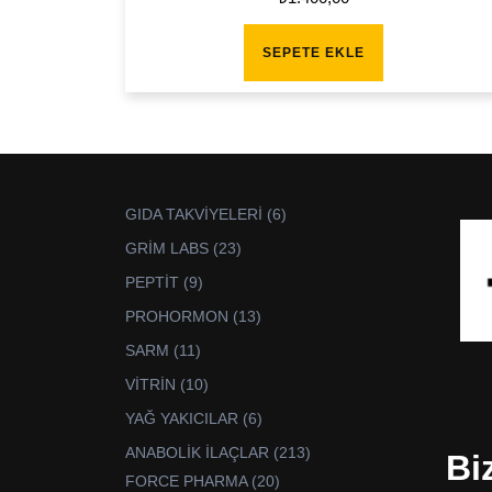
SEPETE EKLE
6
GIDA TAKVİYELERİ
6
ürün
23
GRİM LABS
23
ürün
9
PEPTİT
9
ürün
13
PROHORMON
13
ürün
11
SARM
11
ürün
10
VİTRİN
10
ürün
6
YAĞ YAKICILAR
6
ürün
213
ANABOLİK İLAÇLAR
213
Bi
ürün
20
FORCE PHARMA
20