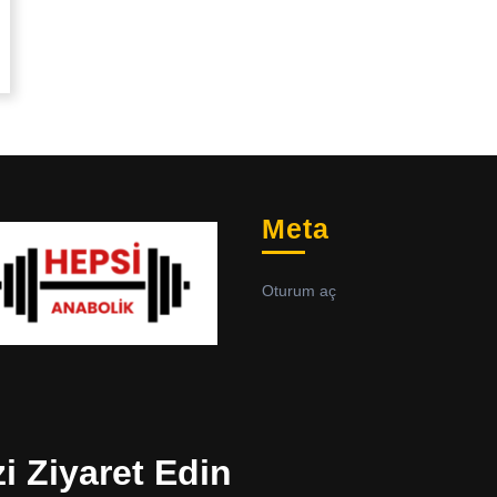
Meta
Oturum aç
zi Ziyaret Edin