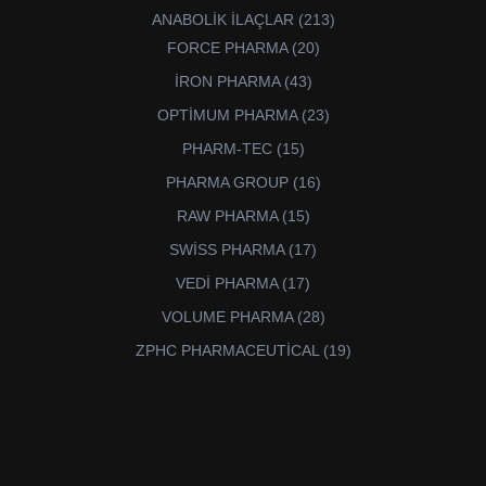
ürün
213
ANABOLİK İLAÇLAR
213
ürün
20
FORCE PHARMA
20
ürün
43
İRON PHARMA
43
ürün
23
OPTİMUM PHARMA
23
ürün
15
PHARM-TEC
15
ürün
16
PHARMA GROUP
16
ürün
15
RAW PHARMA
15
ürün
17
SWİSS PHARMA
17
ürün
17
VEDİ PHARMA
17
ürün
28
VOLUME PHARMA
28
ürün
19
ZPHC PHARMACEUTİCAL
19
ürün