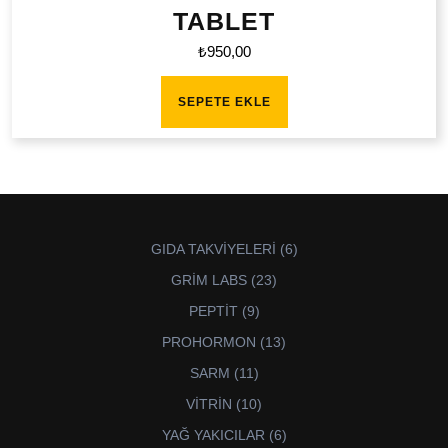
TABLET
₺
950,00
SEPETE EKLE
6
GIDA TAKVİYELERİ
6
ürün
23
GRİM LABS
23
ürün
9
PEPTİT
9
ürün
13
PROHORMON
13
ürün
11
SARM
11
ürün
10
VİTRİN
10
ürün
6
YAĞ YAKICILAR
6