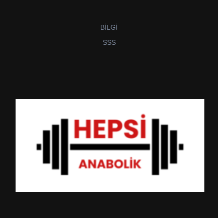
BİLGİ
SSS