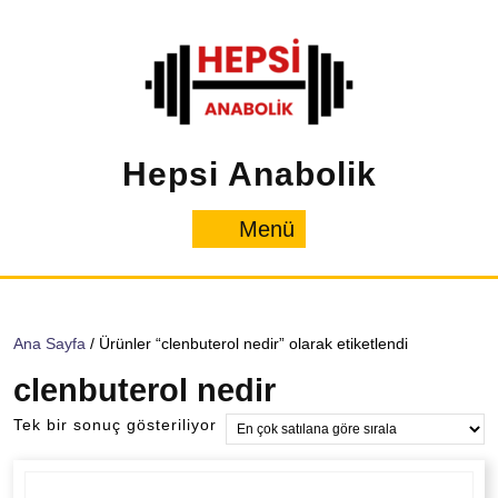
İçeriğe
geç
Hepsi Anabolik
Menü
Menü
Ana Sayfa
/ Ürünler “clenbuterol nedir” olarak etiketlendi
clenbuterol nedir
Tek bir sonuç gösteriliyor