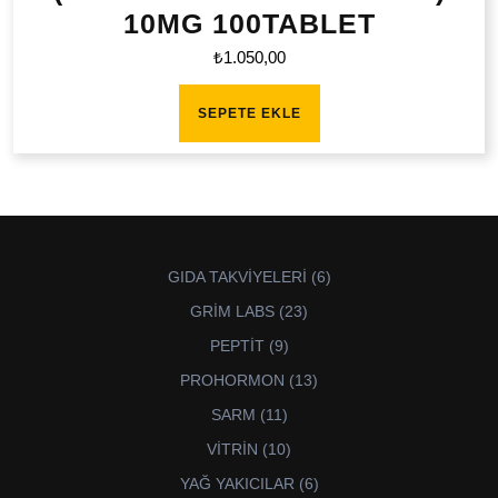
10MG 100TABLET
₺
1.050,00
SEPETE EKLE
6
GIDA TAKVİYELERİ
6
ürün
23
GRİM LABS
23
ürün
9
PEPTİT
9
ürün
13
PROHORMON
13
ürün
11
SARM
11
ürün
10
VİTRİN
10
ürün
6
YAĞ YAKICILAR
6