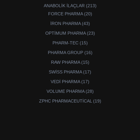
ürün
213
ANABOLİK İLAÇLAR
213
ürün
20
FORCE PHARMA
20
ürün
43
İRON PHARMA
43
ürün
23
OPTİMUM PHARMA
23
ürün
15
PHARM-TEC
15
ürün
16
PHARMA GROUP
16
ürün
15
RAW PHARMA
15
ürün
17
SWİSS PHARMA
17
ürün
17
VEDİ PHARMA
17
ürün
28
VOLUME PHARMA
28
ürün
19
ZPHC PHARMACEUTİCAL
19
ürün