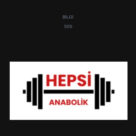
BİLGİ
SSS