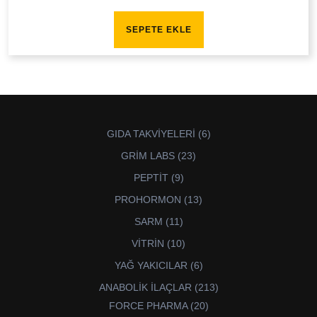
SEPETE EKLE
6
GIDA TAKVİYELERİ
6
ürün
23
GRİM LABS
23
ürün
9
PEPTİT
9
ürün
13
PROHORMON
13
ürün
11
SARM
11
ürün
10
VİTRİN
10
ürün
6
YAĞ YAKICILAR
6
ürün
213
ANABOLİK İLAÇLAR
213
ürün
20
FORCE PHARMA
20