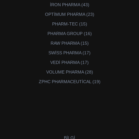
ürün
43
İRON PHARMA
43
ürün
23
OPTİMUM PHARMA
23
ürün
15
PHARM-TEC
15
ürün
16
PHARMA GROUP
16
ürün
15
RAW PHARMA
15
ürün
17
SWİSS PHARMA
17
ürün
17
VEDİ PHARMA
17
ürün
28
VOLUME PHARMA
28
ürün
19
ZPHC PHARMACEUTİCAL
19
ürün
BİLGİ