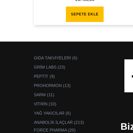
SEPETE EKLE
6
GIDA TAKVİYELERİ
6
ürün
23
GRİM LABS
23
ürün
9
PEPTİT
9
ürün
13
PROHORMON
13
ürün
11
SARM
11
ürün
10
VİTRİN
10
ürün
6
YAĞ YAKICILAR
6
ürün
213
ANABOLİK İLAÇLAR
213
Bi
ürün
20
FORCE PHARMA
20