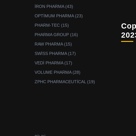
ürün
43
İRON PHARMA
43
ürün
23
OPTİMUM PHARMA
23
ürün
Cop
15
PHARM-TEC
15
ürün
202
16
PHARMA GROUP
16
ürün
15
RAW PHARMA
15
ürün
17
SWİSS PHARMA
17
ürün
17
VEDİ PHARMA
17
ürün
28
VOLUME PHARMA
28
ürün
19
ZPHC PHARMACEUTİCAL
19
ürün