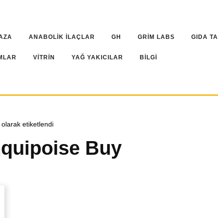
AZA
ANABOLİK İLAÇLAR
GH
GRİM LABS
GIDA T
MLAR
VİTRİN
YAĞ YAKICILAR
BİLGİ
olarak etiketlendi
quipoise Buy