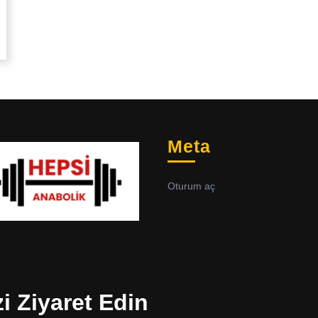
Meta
Oturum aç
zi Ziyaret Edin