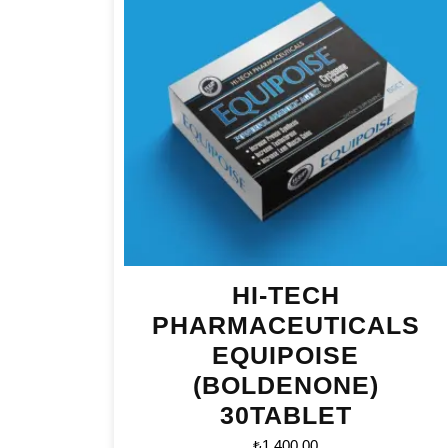
HI-TECH
PHARMACEUTICALS
EQUIPOISE
(BOLDENONE)
30TABLET
₺
1.400,00