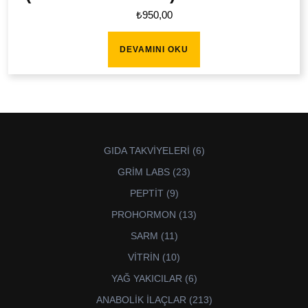
₺
950,00
DEVAMINI OKU
6
GIDA TAKVİYELERİ
6
ürün
23
GRİM LABS
23
ürün
9
PEPTİT
9
ürün
13
PROHORMON
13
ürün
11
SARM
11
ürün
10
VİTRİN
10
ürün
6
YAĞ YAKICILAR
6
ürün
213
ANABOLİK İLAÇLAR
213