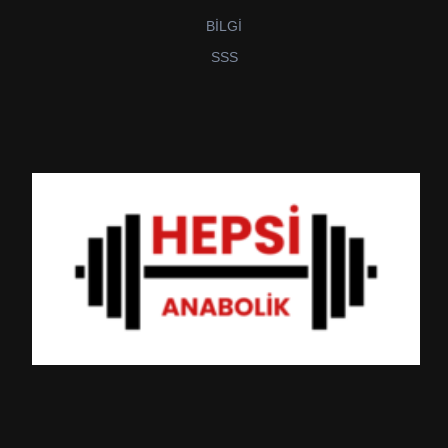
BİLGİ
SSS