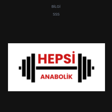
BİLGİ
SSS