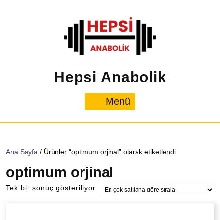
İçeriğe
geç
Hepsi Anabolik
Menü
Menü
Ana Sayfa
/ Ürünler “optimum orjinal” olarak etiketlendi
optimum orjinal
Tek bir sonuç gösteriliyor