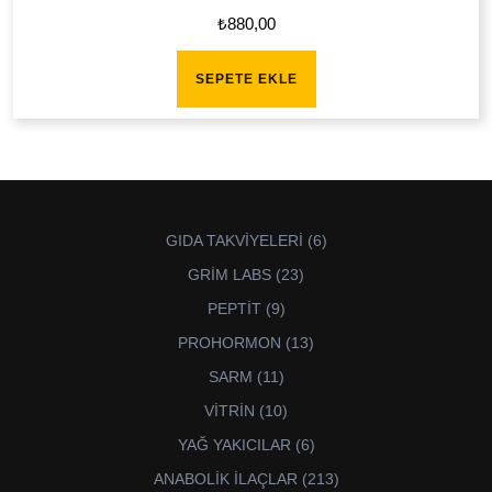
₺
880,00
SEPETE EKLE
6
GIDA TAKVİYELERİ
6
ürün
23
GRİM LABS
23
ürün
9
PEPTİT
9
ürün
13
PROHORMON
13
ürün
11
SARM
11
ürün
10
VİTRİN
10
ürün
6
YAĞ YAKICILAR
6
ürün
213
ANABOLİK İLAÇLAR
213