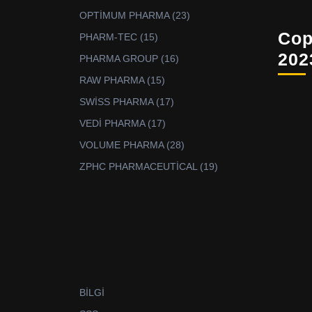
ürün
23
OPTİMUM PHARMA
23
ürün
Cop
15
PHARM-TEC
15
ürün
202
16
PHARMA GROUP
16
ürün
15
RAW PHARMA
15
ürün
17
SWİSS PHARMA
17
ürün
17
VEDİ PHARMA
17
ürün
28
VOLUME PHARMA
28
ürün
19
ZPHC PHARMACEUTİCAL
19
ürün
BİLGİ