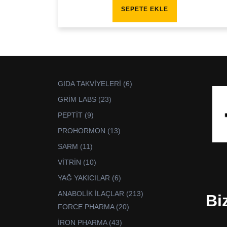
SEPETE EKLE
6
GIDA TAKVİYELERİ
6
ürün
23
GRİM LABS
23
ürün
9
PEPTİT
9
ürün
13
PROHORMON
13
ürün
11
SARM
11
ürün
10
VİTRİN
10
ürün
6
YAĞ YAKICILAR
6
ürün
213
ANABOLİK İLAÇLAR
213
Bi
ürün
20
FORCE PHARMA
20
ürün
43
İRON PHARMA
43