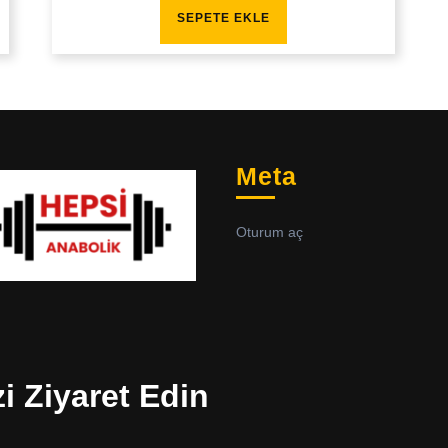
SEPETE EKLE
Meta
Oturum aç
zi Ziyaret Edin