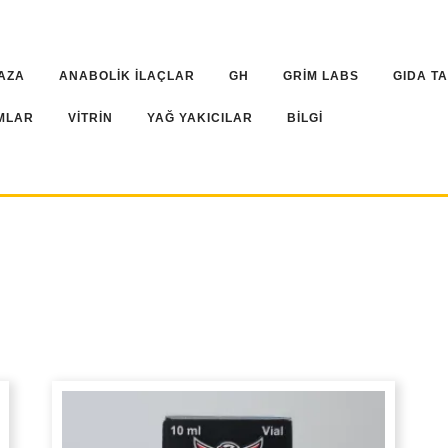
AZA
ANABOLİK İLAÇLAR
GH
GRİM LABS
GIDA T
MLAR
VİTRİN
YAĞ YAKICILAR
BİLGİ