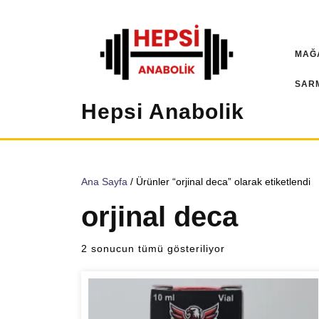
İçeriğe
geç
MAĞ
SAR
Hepsi Anabolik
Ana Sayfa
/ Ürünler “orjinal deca” olarak etiketlendi
orjinal deca
Popülerliğe
2 sonucun tümü gösteriliyor
göre
sıralandı