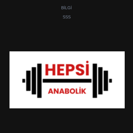
BİLGİ
SSS