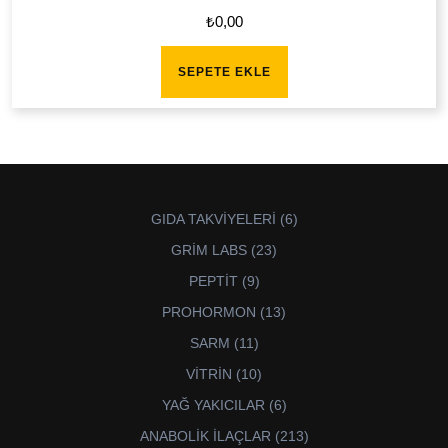
₺
0,00
SEPETE EKLE
6
GIDA TAKVİYELERİ
6
ürün
23
GRİM LABS
23
ürün
9
PEPTİT
9
ürün
13
PROHORMON
13
ürün
11
SARM
11
ürün
10
VİTRİN
10
ürün
6
YAĞ YAKICILAR
6
ürün
213
ANABOLİK İLAÇLAR
213