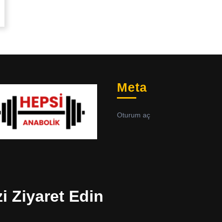
Meta
Oturum aç
zi Ziyaret Edin