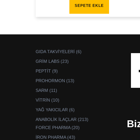
SEPETE EKLE
6
GIDA TAKVİYELERİ
6
ürün
23
GRİM LABS
23
ürün
9
PEPTİT
9
ürün
13
PROHORMON
13
ürün
11
SARM
11
ürün
10
VİTRİN
10
ürün
6
YAĞ YAKICILAR
6
ürün
213
ANABOLİK İLAÇLAR
213
Bi
ürün
20
FORCE PHARMA
20
ürün
43
İRON PHARMA
43