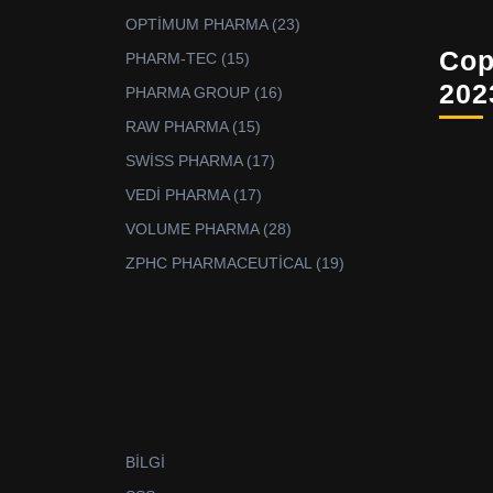
ürün
23
OPTİMUM PHARMA
23
ürün
Cop
15
PHARM-TEC
15
ürün
202
16
PHARMA GROUP
16
ürün
15
RAW PHARMA
15
ürün
17
SWİSS PHARMA
17
ürün
17
VEDİ PHARMA
17
ürün
28
VOLUME PHARMA
28
ürün
19
ZPHC PHARMACEUTİCAL
19
ürün
BİLGİ