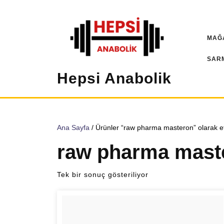
İçeriğe
geç
MAĞ
SAR
Hepsi Anabolik
Ana Sayfa
/ Ürünler “raw pharma masteron” olarak et
raw pharma mast
Tek bir sonuç gösteriliyor