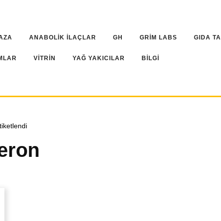
AZA
ANABOLİK İLAÇLAR
GH
GRİM LABS
GIDA T
MLAR
VİTRİN
YAĞ YAKICILAR
BİLGİ
iketlendi
eron