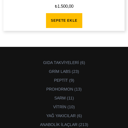
₺
1.500,00
SEPETE EKLE
6
GIDA TAKVİYELERİ
6
ürün
23
GRİM LABS
23
ürün
9
PEPTİT
9
ürün
13
PROHORMON
13
ürün
11
SARM
11
ürün
10
VİTRİN
10
ürün
6
YAĞ YAKICILAR
6
ürün
213
ANABOLİK İLAÇLAR
213