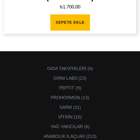
₺
1.700,00
SEPETE EKLE
6
GIDA TAKVİYELERİ
6
ürün
23
GRİM LABS
23
ürün
9
PEPTİT
9
ürün
13
PROHORMON
13
ürün
11
SARM
11
ürün
10
VİTRİN
10
ürün
6
YAĞ YAKICILAR
6
ürün
213
ANABOLİK İLAÇLAR
213