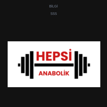
BİLGİ
SSS