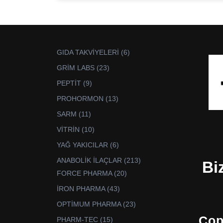
6
GIDA TAKVİYELERİ
6
ürün
23
GRİM LABS
23
ürün
9
PEPTİT
9
ürün
13
PROHORMON
13
ürün
11
SARM
11
ürün
10
VİTRİN
10
ürün
6
YAĞ YAKICILAR
6
ürün
213
ANABOLİK İLAÇLAR
213
Bi
ürün
20
FORCE PHARMA
20
ürün
43
İRON PHARMA
43
ürün
23
OPTİMUM PHARMA
23
ürün
Cop
15
PHARM-TEC
15