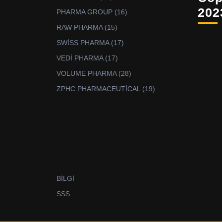
ürün
202
16
PHARMA GROUP
16
ürün
15
RAW PHARMA
15
ürün
17
SWİSS PHARMA
17
ürün
17
VEDİ PHARMA
17
ürün
28
VOLUME PHARMA
28
ürün
19
ZPHC PHARMACEUTİCAL
19
ürün
BİLGİ
SSS