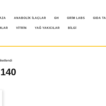
AZA
ANABOLİK İLAÇLAR
GH
GRİM LABS
GIDA T
MLAR
VİTRİN
YAĞ YAKICILAR
BİLGİ
ketlendi
d140