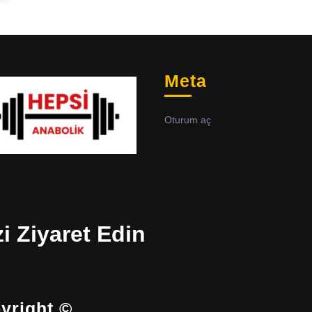
Meta
Oturum aç
zi Ziyaret Edin
yright ©