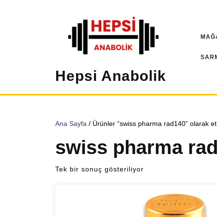
İçeriğe
geç
MAĞ
SAR
Hepsi Anabolik
Ana Sayfa
/ Ürünler “swiss pharma rad140” olarak eti
swiss pharma ra
Tek bir sonuç gösteriliyor