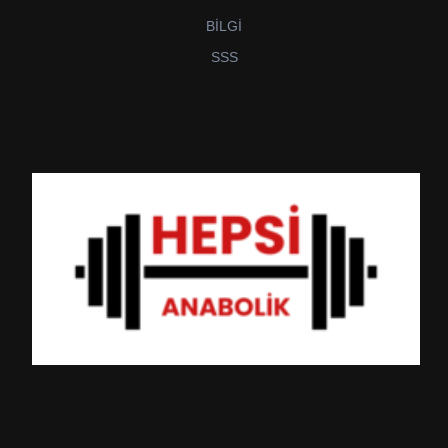
BİLGİ
SSS