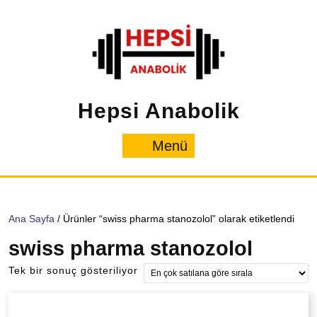
İçeriğe
geç
Hepsi Anabolik
Menü
Menü
Ana Sayfa
/ Ürünler “swiss pharma stanozolol” olarak etiketlendi
swiss pharma stanozolol
Tek bir sonuç gösteriliyor