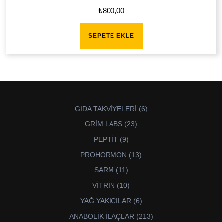
₺
800,00
SEPETE EKLE
6
GIDA TAKVİYELERİ
6
ürün
23
GRİM LABS
23
ürün
9
PEPTİT
9
ürün
13
PROHORMON
13
ürün
11
SARM
11
ürün
10
VİTRİN
10
ürün
6
YAĞ YAKICILAR
6
ürün
213
ANABOLİK İLAÇLAR
213