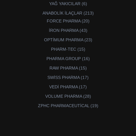
ürün
6
YAĞ YAKICILAR
6
ürün
213
ANABOLİK İLAÇLAR
213
ürün
20
FORCE PHARMA
20
ürün
43
İRON PHARMA
43
ürün
23
OPTİMUM PHARMA
23
ürün
15
PHARM-TEC
15
ürün
16
PHARMA GROUP
16
ürün
15
RAW PHARMA
15
ürün
17
SWİSS PHARMA
17
ürün
17
VEDİ PHARMA
17
ürün
28
VOLUME PHARMA
28
ürün
19
ZPHC PHARMACEUTİCAL
19
ürün