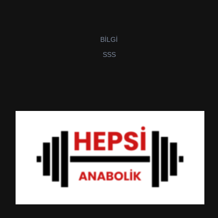
BİLGİ
SSS