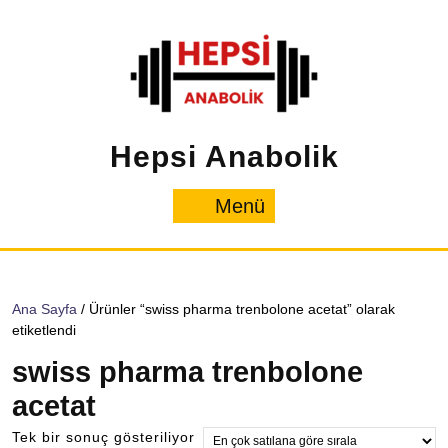
İçeriğe
geç
Hepsi Anabolik
Menü
Menü
Ana Sayfa
/ Ürünler “swiss pharma trenbolone acetat” olarak
etiketlendi
swiss pharma trenbolone
acetat
Tek bir sonuç gösteriliyor