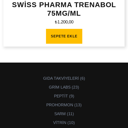
SWİSS PHARMA TRENABOL
75MG/ML
₺
1.200,00
SEPETE EKLE
6
GIDA TAKVİYELERİ
6
ürün
23
GRİM LABS
23
ürün
9
PEPTİT
9
ürün
13
PROHORMON
13
ürün
11
SARM
11
ürün
10
VİTRİN
10