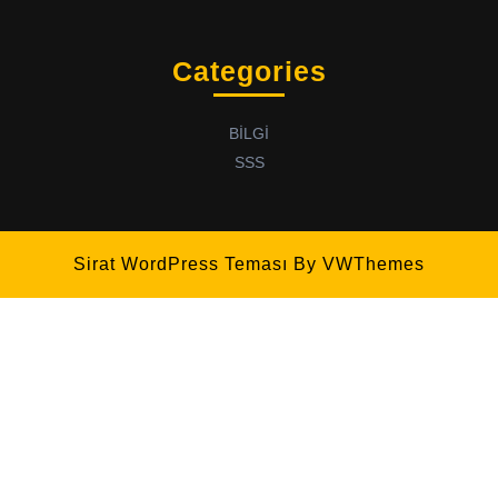
Categories
BİLGİ
SSS
Sirat WordPress Teması
By VWThemes