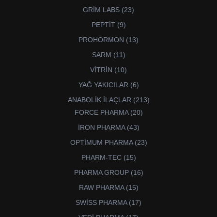
ürün
23
GRİM LABS
23
ürün
9
PEPTİT
9
ürün
13
PROHORMON
13
ürün
11
SARM
11
ürün
10
VİTRİN
10
ürün
6
YAĞ YAKICILAR
6
ürün
213
ANABOLİK İLAÇLAR
213
ürün
20
FORCE PHARMA
20
ürün
43
İRON PHARMA
43
ürün
23
OPTİMUM PHARMA
23
ürün
15
PHARM-TEC
15
ürün
16
PHARMA GROUP
16
ürün
15
RAW PHARMA
15
ürün
17
SWİSS PHARMA
17
ürün
17