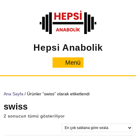
İçeriğe
geç
Hepsi Anabolik
Menü
Menü
Ana Sayfa
/ Ürünler “swiss” olarak etiketlendi
swiss
Popülerliğe
2 sonucun tümü gösteriliyor
göre
sıralandı