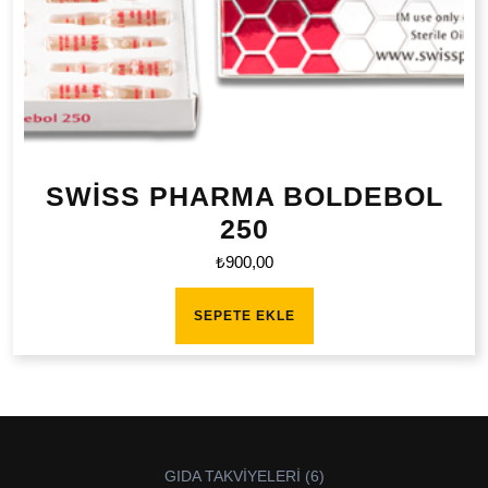
SWİSS PHARMA BOLDEBOL
250
₺
900,00
SEPETE EKLE
6
GIDA TAKVİYELERİ
6