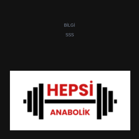
BİLGİ
SSS