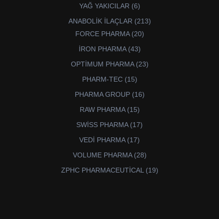
ürün
6
YAĞ YAKICILAR
6
ürün
213
ANABOLİK İLAÇLAR
213
ürün
20
FORCE PHARMA
20
ürün
43
İRON PHARMA
43
ürün
23
OPTİMUM PHARMA
23
ürün
15
PHARM-TEC
15
ürün
16
PHARMA GROUP
16
ürün
15
RAW PHARMA
15
ürün
17
SWİSS PHARMA
17
ürün
17
VEDİ PHARMA
17
ürün
28
VOLUME PHARMA
28
ürün
19
ZPHC PHARMACEUTİCAL
19
ürün