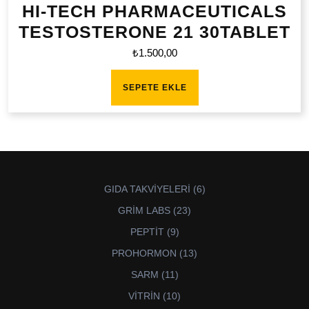
HI-TECH PHARMACEUTICALS
TESTOSTERONE 21 30TABLET
₺
1.500,00
SEPETE EKLE
6
GIDA TAKVİYELERİ
6
ürün
23
GRİM LABS
23
ürün
9
PEPTİT
9
ürün
13
PROHORMON
13
ürün
11
SARM
11
ürün
10
VİTRİN
10