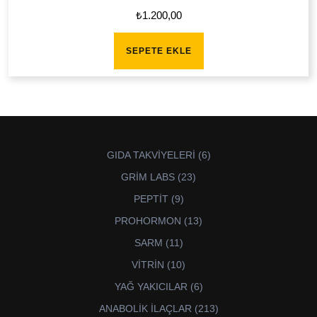
₺
1.200,00
SEPETE EKLE
6
GIDA TAKVİYELERİ
6
ürün
23
GRİM LABS
23
ürün
9
PEPTİT
9
ürün
13
PROHORMON
13
ürün
11
SARM
11
ürün
10
VİTRİN
10
ürün
6
YAĞ YAKICILAR
6
ürün
213
ANABOLİK İLAÇLAR
213