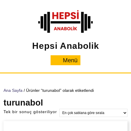
İçeriğe
geç
Hepsi Anabolik
Menü
Menü
Ana Sayfa
/ Ürünler “turunabol” olarak etiketlendi
turunabol
Tek bir sonuç gösteriliyor