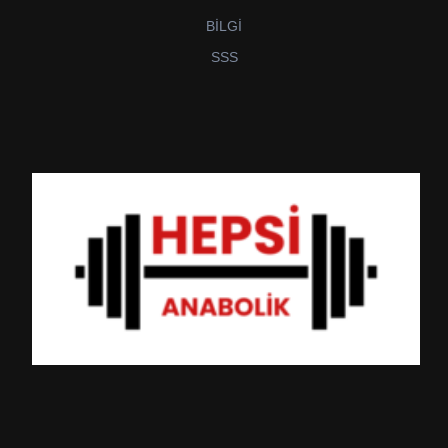
BİLGİ
SSS