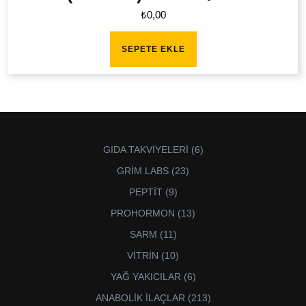
₺
0,00
SEPETE EKLE
6
GIDA TAKVİYELERİ
6
ürün
23
GRİM LABS
23
ürün
9
PEPTİT
9
ürün
13
PROHORMON
13
ürün
11
SARM
11
ürün
10
VİTRİN
10
ürün
6
YAĞ YAKICILAR
6
ürün
213
ANABOLİK İLAÇLAR
213