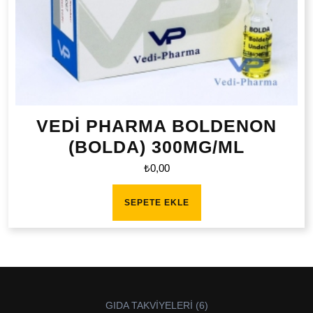
VEDİ PHARMA BOLDENON
(BOLDA) 300MG/ML
₺
0,00
SEPETE EKLE
6
GIDA TAKVİYELERİ
6