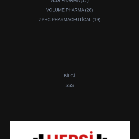
VEDİ PHARMA
17
ürün
28
VOLUME PHARMA
28
ürün
19
ZPHC PHARMACEUTİCAL
19
ürün
BİLGİ
SSS