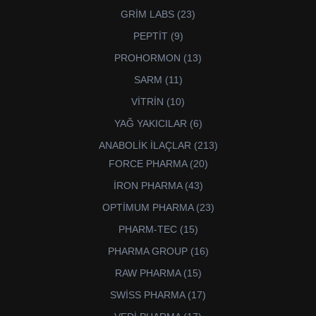
ürün
23
GRİM LABS
23
ürün
9
PEPTİT
9
ürün
13
PROHORMON
13
ürün
11
SARM
11
ürün
10
VİTRİN
10
ürün
6
YAĞ YAKICILAR
6
ürün
213
ANABOLİK İLAÇLAR
213
ürün
20
FORCE PHARMA
20
ürün
43
İRON PHARMA
43
ürün
23
OPTİMUM PHARMA
23
ürün
15
PHARM-TEC
15
ürün
16
PHARMA GROUP
16
ürün
15
RAW PHARMA
15
ürün
17
SWİSS PHARMA
17
ürün
17