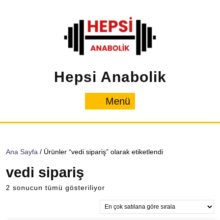
İçeriğe
geç
Hepsi Anabolik
Menü
Menü
Ana Sayfa
/ Ürünler “vedi sipariş” olarak etiketlendi
vedi sipariş
Popülerliğe
2 sonucun tümü gösteriliyor
göre
sıralandı