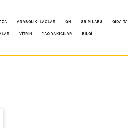
AZA
ANABOLİK İLAÇLAR
GH
GRİM LABS
GIDA T
MLAR
VİTRİN
YAĞ YAKICILAR
BİLGİ