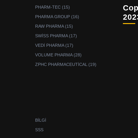
ürün
Cop
15
PHARM-TEC
15
ürün
202
16
PHARMA GROUP
16
ürün
15
RAW PHARMA
15
ürün
17
SWİSS PHARMA
17
ürün
17
VEDİ PHARMA
17
ürün
28
VOLUME PHARMA
28
ürün
19
ZPHC PHARMACEUTİCAL
19
ürün
BİLGİ
SSS