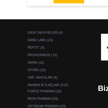
6
GIDA TAKVİYELERİ
6
ürün
23
GRİM LABS
23
ürün
9
PEPTİT
9
ürün
13
PROHORMON
13
ürün
11
SARM
11
ürün
10
VİTRİN
10
ürün
6
YAĞ YAKICILAR
6
ürün
213
ANABOLİK İLAÇLAR
213
Bi
ürün
20
FORCE PHARMA
20
ürün
43
İRON PHARMA
43
ürün
23
OPTİMUM PHARMA
23