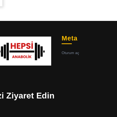
Meta
Oturum aç
zi Ziyaret Edin