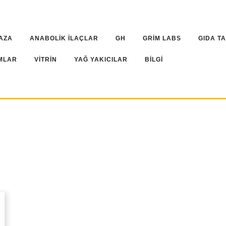
AZA
ANABOLİK İLAÇLAR
GH
GRİM LABS
GIDA T
MLAR
VİTRİN
YAĞ YAKICILAR
BİLGİ