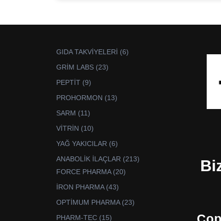
6
GIDA TAKVİYELERİ
6
ürün
23
GRİM LABS
23
ürün
9
PEPTİT
9
ürün
13
PROHORMON
13
ürün
11
SARM
11
ürün
10
VİTRİN
10
ürün
6
YAĞ YAKICILAR
6
ürün
213
ANABOLİK İLAÇLAR
213
Bi
ürün
20
FORCE PHARMA
20
ürün
43
İRON PHARMA
43
ürün
23
OPTİMUM PHARMA
23
ürün
Cop
15
PHARM-TEC
15