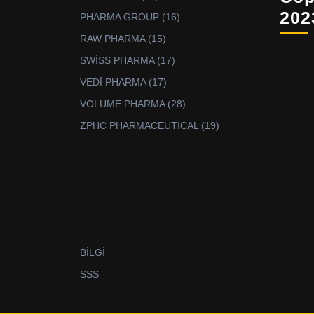
ürün
202
16
PHARMA GROUP
16
ürün
15
RAW PHARMA
15
ürün
17
SWİSS PHARMA
17
ürün
17
VEDİ PHARMA
17
ürün
28
VOLUME PHARMA
28
ürün
19
ZPHC PHARMACEUTİCAL
19
ürün
BİLGİ
SSS