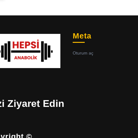
Meta
Oturum aç
zi Ziyaret Edin
yright ©