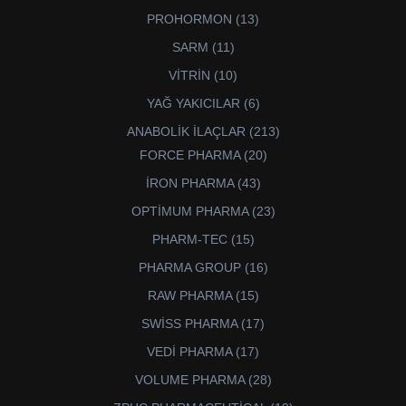
ürün
13
PROHORMON
13
ürün
11
SARM
11
ürün
10
VİTRİN
10
ürün
6
YAĞ YAKICILAR
6
ürün
213
ANABOLİK İLAÇLAR
213
ürün
20
FORCE PHARMA
20
ürün
43
İRON PHARMA
43
ürün
23
OPTİMUM PHARMA
23
ürün
15
PHARM-TEC
15
ürün
16
PHARMA GROUP
16
ürün
15
RAW PHARMA
15
ürün
17
SWİSS PHARMA
17
ürün
17
VEDİ PHARMA
17
ürün
28
VOLUME PHARMA
28
ürün