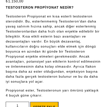
₺
1.150,00
TESTOSTERON PROPİYONAT NEDİR?
Testosteron Propiyonat en kısa esterli testosteron
steroididir. Bu, esterlenmemiş Testosteron’dan daha
yavaş salınım hızına sahip, ancak diğer esterlenmiş
Testosteronlardan daha hızlı olan enjekte edilebilir bir
bileşiktir. Kısa etkili esterin bazı avantajları ve
dezavantajları vardır. En büyük dezavantaj,
kullanıcıların doğru sonuçları elde etmek için döngü
boyunca en azından iki günde bir Testosteron
Propiyonat enjekte etmeleri gerekmesidir. Ancak
avantajları, potansiyel yan etkilerin kontrol edilmesinin
ve önlenmesinin daha kolay olmasıdır. Ayrıca flakon
başına daha az ester olduğundan, enjeksiyon başına
daha fazla gerçek testosteron bulunur ve bu da daha
iyi sonuçlara yol açar.
Propiyonat ester, Testosteronun yarı ömrünü yaklaşık
4 buçuk güne çıkarır.
FORCE PHARMA TESTOSTERON PROPİONATE 100MG adet