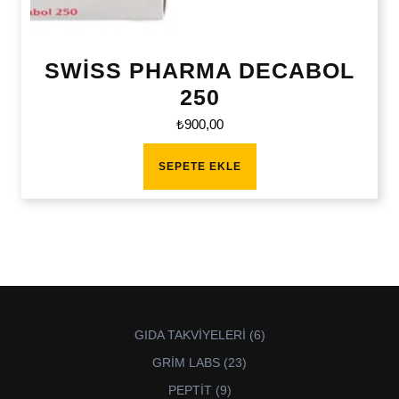
SWİSS PHARMA DECABOL
250
₺
900,00
SEPETE EKLE
6
GIDA TAKVİYELERİ
6
ürün
23
GRİM LABS
23
ürün
9
PEPTİT
9