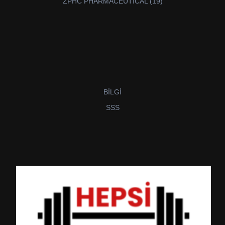
19
ZPHC PHARMACEUTİCAL
19
ürün
BİLGİ
SSS