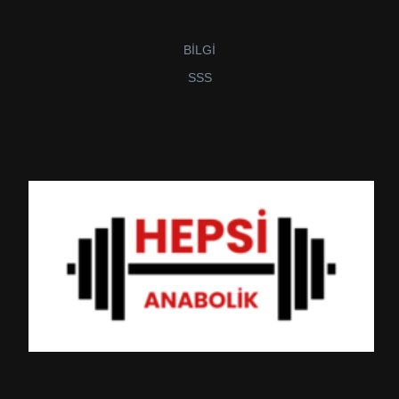
BİLGİ
SSS