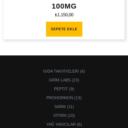
100MG
₺
1.150,00
SEPETE EKLE
6
GIDA TAKVİYELERİ
6
ürün
23
GRİM LABS
23
ürün
9
PEPTİT
9
ürün
13
PROHORMON
13
ürün
11
SARM
11
ürün
10
VİTRİN
10
ürün
6
YAĞ YAKICILAR
6