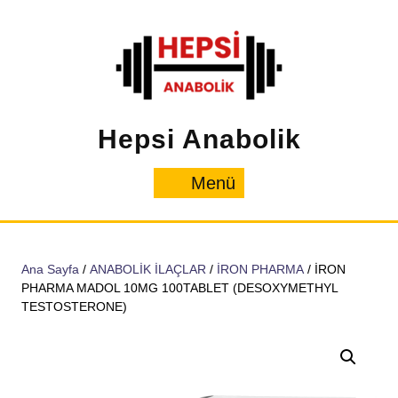
İçeriğe
geç
Hepsi Anabolik
Menü
Menü
Ana Sayfa
/
ANABOLİK İLAÇLAR
/
İRON PHARMA
/ İRON
PHARMA MADOL 10MG 100TABLET (DESOXYMETHYL
TESTOSTERONE)