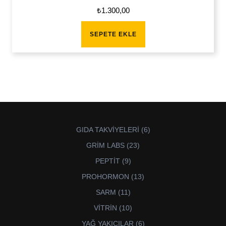
₺
1.300,00
SEPETE EKLE
6
GIDA TAKVİYELERİ
6
ürün
23
GRİM LABS
23
ürün
9
PEPTİT
9
ürün
13
PROHORMON
13
ürün
11
SARM
11
ürün
10
VİTRİN
10
ürün
6
YAĞ YAKICILAR
6