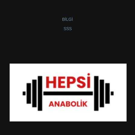
BİLGİ
SSS